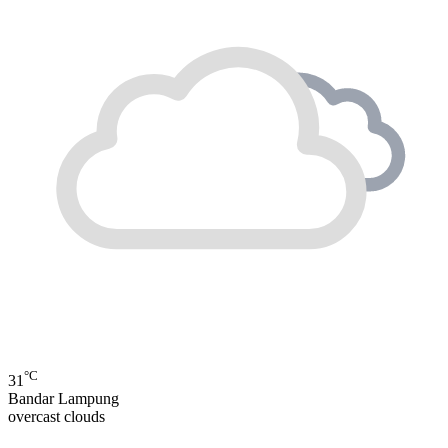
°C
31
Bandar Lampung
overcast clouds