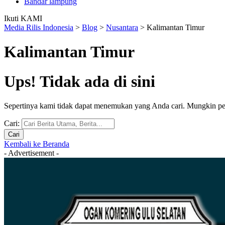
Bandar lampung
Ikuti KAMI
Media Rilis Indonesia
>
Blog
>
Nusantara
>
Kalimantan Timur
Kalimantan Timur
Ups! Tidak ada di sini
Sepertinya kami tidak dapat menemukan yang Anda cari. Mungkin pe
Cari:
Kembali ke Beranda
- Advertisement -