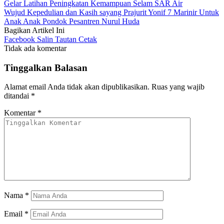
Gelar Latihan Peningkatan Kemampuan Selam SAR Air
Wujud Kepedulian dan Kasih sayang Prajurit Yonif 7 Marinir Untuk
Anak Anak Pondok Pesantren Nurul Huda
Bagikan Artikel Ini
Facebook
Salin Tautan
Cetak
Tidak ada komentar
Tinggalkan Balasan
Alamat email Anda tidak akan dipublikasikan.
Ruas yang wajib
ditandai
*
Komentar
*
Nama
*
Email
*