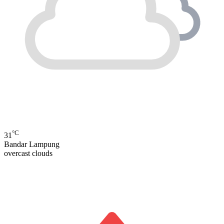
°C
31
Bandar Lampung
overcast clouds