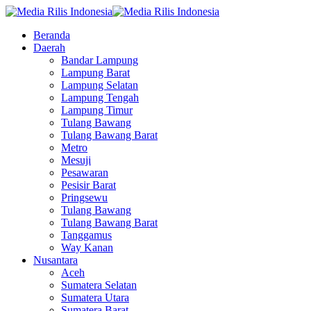
Beranda
Daerah
Bandar Lampung
Lampung Barat
Lampung Selatan
Lampung Tengah
Lampung Timur
Tulang Bawang
Tulang Bawang Barat
Metro
Mesuji
Pesawaran
Pesisir Barat
Pringsewu
Tulang Bawang
Tulang Bawang Barat
Tanggamus
Way Kanan
Nusantara
Aceh
Sumatera Selatan
Sumatera Utara
Sumatera Barat