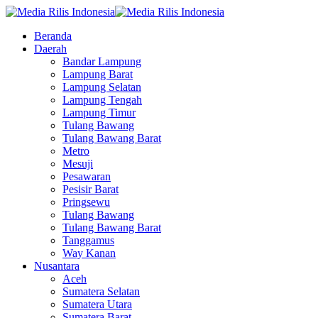
Beranda
Daerah
Bandar Lampung
Lampung Barat
Lampung Selatan
Lampung Tengah
Lampung Timur
Tulang Bawang
Tulang Bawang Barat
Metro
Mesuji
Pesawaran
Pesisir Barat
Pringsewu
Tulang Bawang
Tulang Bawang Barat
Tanggamus
Way Kanan
Nusantara
Aceh
Sumatera Selatan
Sumatera Utara
Sumatera Barat