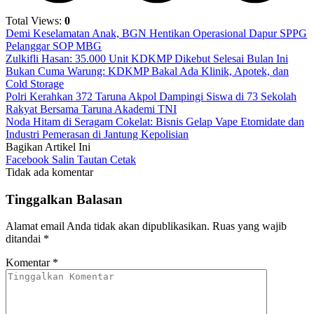
Total Views:
0
Demi Keselamatan Anak, BGN Hentikan Operasional Dapur SPPG
Pelanggar SOP MBG
Zulkifli Hasan: 35.000 Unit KDKMP Dikebut Selesai Bulan Ini
Bukan Cuma Warung: KDKMP Bakal Ada Klinik, Apotek, dan
Cold Storage
Polri Kerahkan 372 Taruna Akpol Dampingi Siswa di 73 Sekolah
Rakyat Bersama Taruna Akademi TNI
Noda Hitam di Seragam Cokelat: Bisnis Gelap Vape Etomidate dan
Industri Pemerasan di Jantung Kepolisian
Bagikan Artikel Ini
Facebook
Salin Tautan
Cetak
Tidak ada komentar
Tinggalkan Balasan
Alamat email Anda tidak akan dipublikasikan.
Ruas yang wajib
ditandai
*
Komentar
*