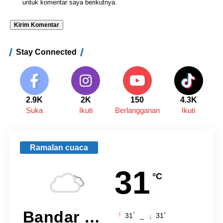
untuk komentar saya berikutnya.
Stay Connected
2.9K
2K
150
4.3K
Suka
Ikuti
Berlangganan
Ikuti
Ramalan cuaca
31
°C
Bandar Lampung
°
°
31
_
31