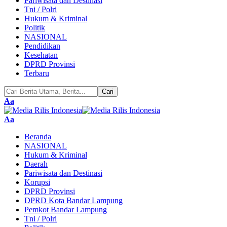
Pariwisata dan Destinasi
Tni / Polri
Hukum & Kriminal
Politik
NASIONAL
Pendidikan
Kesehatan
DPRD Provinsi
Terbaru
Pengubah
Aa
Ukuran
Font
Pengubah
Aa
Ukuran
Beranda
Font
NASIONAL
Hukum & Kriminal
Daerah
Pariwisata dan Destinasi
Korupsi
DPRD Provinsi
DPRD Kota Bandar Lampung
Pemkot Bandar Lampung
Tni / Polri