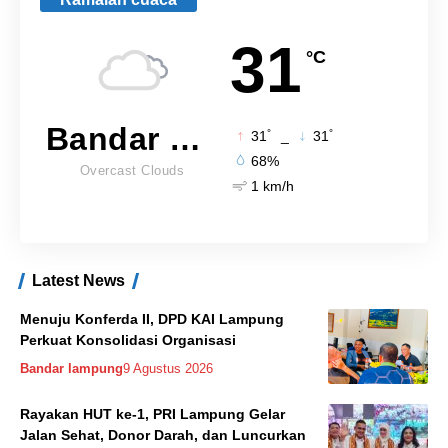
31
°C
Bandar Lampung
°
°
31
_
31
68%
Overcast Clouds
1 km/h
Latest News
Menuju Konferda II, DPD KAI Lampung
Perkuat Konsolidasi Organisasi
Bandar lampung
9 Agustus 2026
Rayakan HUT ke-1, PRI Lampung Gelar
Jalan Sehat, Donor Darah, dan Luncurkan