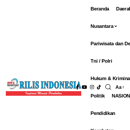
Beranda
Daera
Nusantara
Pariwisata dan De
Tni / Polri
Hukum & Krimina
Aa
Pengu
Politik
NASIO
Ukura
Font
Pendidikan