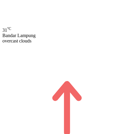
°C
31
Bandar Lampung
overcast clouds