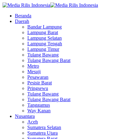
Beranda
Daerah
Bandar Lampung
Lampung Barat
Lampung Selatan
Lampung Tengah
Lampung Timur
Tulang Bawang
Tulang Bawang Barat
Metro
Mesuji
Pesawaran
Pesisir Barat
Pringsewu
Tulang Bawang
Tulang Bawang Barat
Tanggamus
Way Kanan
Nusantara
Aceh
Sumatera Selatan
Sumatera Utara
Sumatera Barat