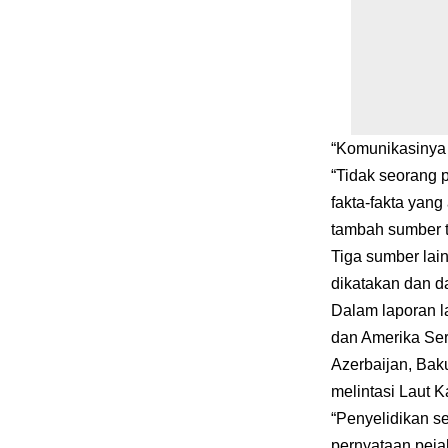
“Komunikasinya 
“Tidak seorang
fakta-fakta yan
tambah sumber t
Tiga sumber lai
dikatakan dan d
Dalam laporan 
dan Amerika Seri
Azerbaijan, Baku
melintasi Laut K
“Penyelidikan s
pernyataan peja