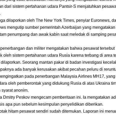
n dari sistem pertahanan udara Pantsir-S menjatuhkan pesawat
.
uga dilaporkan oleh The New York Times, penyiar Euronews, dan
ews mengutip sumber pemerintah Azerbaijan yang mengatakan
tam penumpang dan awak kabin saat meledak di samping pesa
penerbangan dan militer mengatakan bahwa pesawat tersebut 
k oleh sistem pertahanan udara Rusia karena terbang di area t
 dilaporkan. Seorang mantan pakar di badan investigasi kecel
aknya ada banyak kerusakan akibat pecahan peluru di rerunt
mengingatkan pada penerbangan Malaysia Airlines MH17, yang
udara oleh pemberontak yang didukung Rusia di atas Ukraina tim
n syarat anonim.
ia Dmitry Peskov mengecam pemberitaan ini. Ia mengatakan ad
is apa pun sebelum kesimpulan penyelidikan diberikan.
kotak hitam pesawat sendiri sudah ditemukan. Laporan ini me