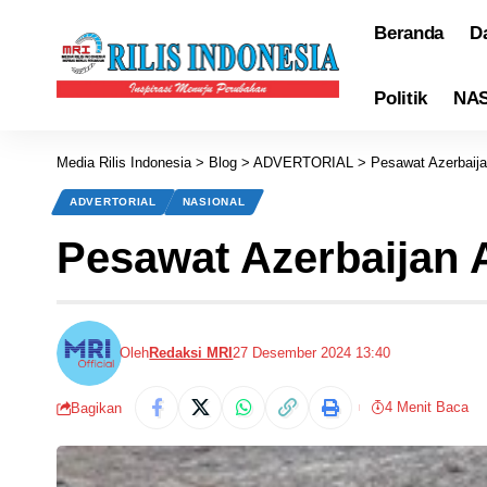
Beranda
D
Politik
NA
Media Rilis Indonesia
>
Blog
>
ADVERTORIAL
>
Pesawat Azerbaija
ADVERTORIAL
NASIONAL
Pesawat Azerbaijan 
Oleh
Redaksi MRI
27 Desember 2024 13:40
4 Menit Baca
Bagikan