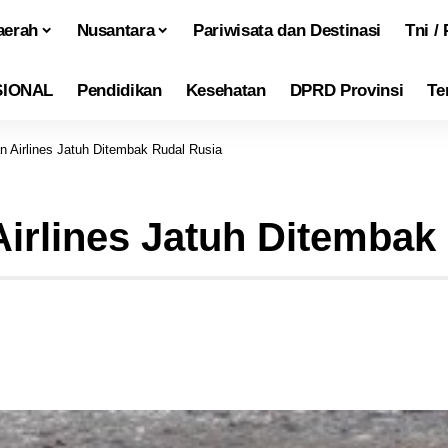
aerah
Nusantara
Pariwisata dan Destinasi
Tni / 
SIONAL
Pendidikan
Kesehatan
DPRD Provinsi
Te
n Airlines Jatuh Ditembak Rudal Rusia
Airlines Jatuh Ditembak