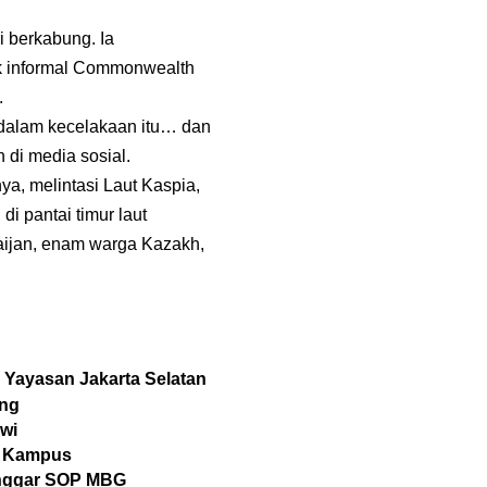
i berkabung. Ia
k informal Commonwealth
.
dalam kecelakaan itu… dan
 di media sosial.
a, melintasi Laut Kaspia,
di pantai timur laut
ijan, enam warga Kazakh,
i Yayasan Jakarta Selatan
ang
owi
an Kampus
anggar SOP MBG