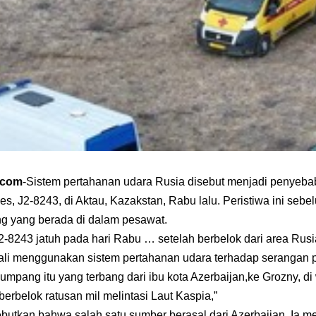
a.com
-Sistem pertahanan udara Rusia disebut menjadi penyeba
ines, J2-8243, di Aktau, Kazakstan, Rabu lalu. Peristiwa ini s
ang yang berada di dalam pesawat.
-8243 jatuh pada hari Rabu … setelah berbelok dari area Rus
kali menggunakan sistem pertahanan udara terhadap serangan 
umpang itu yang terbang dari ibu kota Azerbaijan,ke Grozny, d
erbelok ratusan mil melintasi Laut Kaspia,”
sebutkan bahwa salah satu sumber berasal dari Azerbaijan. Ia 