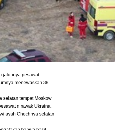
b jatuhnya pesawat
ebelumnya menewaskan 38
ia selatan tempat Moskow
pesawat nirawak Ukraina,
i wilayah Chechnya selatan
mengatakan,bahwa hasil