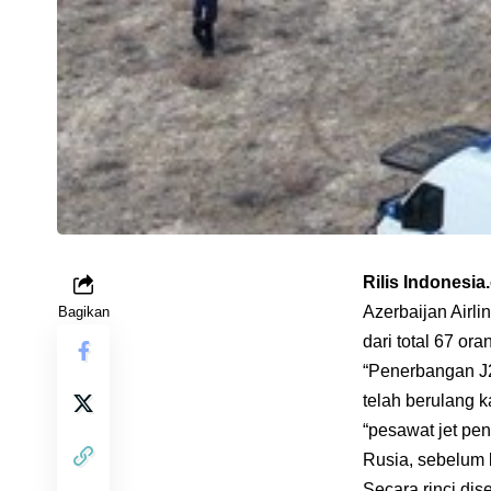
Rilis Indonesi
Azerbaijan Airl
Bagikan
dari total 67 or
“Penerbangan J2
telah berulang 
“pesawat jet pen
Rusia, sebelum b
Secara rinci di