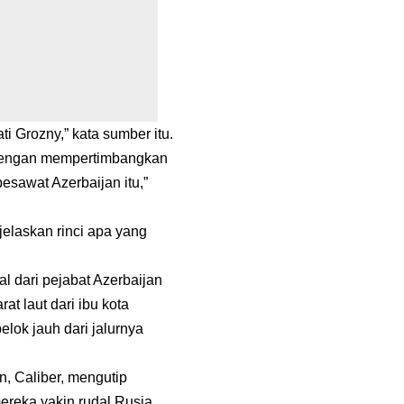
i Grozny,” kata sumber itu.
 dengan mempertimbangkan
esawat Azerbaijan itu,”
elaskan rinci apa yang
l dari pejabat Azerbaijan
t laut dari ibu kota
elok jauh dari jalurnya
, Caliber, mengutip
reka yakin rudal Rusia