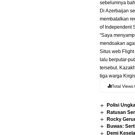
sebelumnya bahw
Di Azerbaijan se
membatalkan re
of Independent 
“Saya menyampa
mendoakan agar 
Situs web Fligh
lalu berputar-put
tersebut. Kaza
tiga warga Kirgi
Total Views:
Polisi Ungk
Ratusan Sen
Rocky Gerun
Buwas: Sert
Demi Kesel