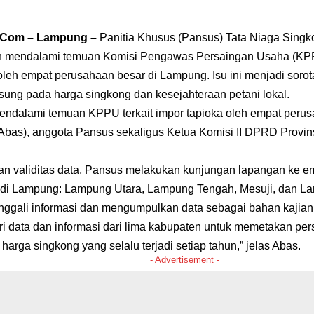
a.Com – Lampung –
Panitia Khusus (Pansus) Tata Niaga Sing
 mendalami temuan Komisi Pengawas Persaingan Usaha (KPPU)
leh empat perusahaan besar di Lampung. Isu ini menjadi sorota
ung pada harga singkong dan kesejahteraan petani lokal.
ndalami temuan KPPU terkait impor tapioka oleh empat perus
bas), anggota Pansus sekaligus Ketua Komisi II DPRD Provi
n validitas data, Pansus melakukan kunjungan lapangan ke e
 di Lampung: Lampung Utara, Lampung Tengah, Mesuji, dan L
enggali informasi dan mengumpulkan data sebagai bahan kajian
i data dan informasi dari lima kabupaten untuk memetakan per
a harga singkong yang selalu terjadi setiap tahun,” jelas Abas.
- Advertisement -