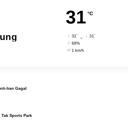
31
°C
pung
°
°
31
_
31
68%
1 km/h
nti-Iran Gagal
 Tak Sports Park