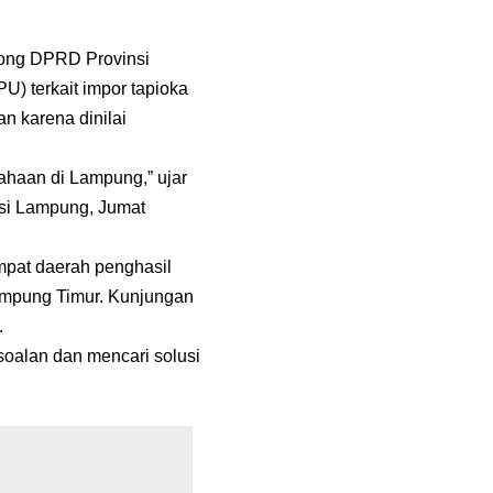
kong DPRD Provinsi
 terkait impor tapioka
n karena dinilai
ahaan di Lampung,” ujar
nsi Lampung, Jumat
mpat daerah penghasil
ampung Timur. Kunjungan
.
soalan dan mencari solusi