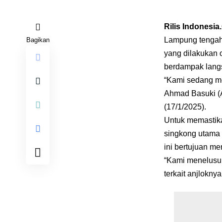
Rilis Indonesi
Lampung tengah
Bagikan
yang dilakukan o
berdampak langs
“Kami sedang me
Ahmad Basuki (A
(17/1/2025).
Untuk memastika
singkong utama
ini bertujuan m
“Kami menelusur
terkait anjlokny