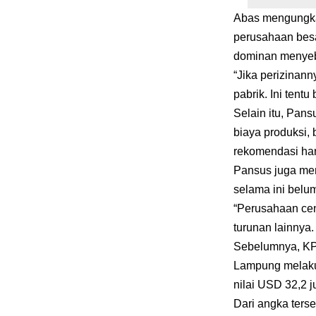
Abas mengungkap
perusahaan besa
dominan menyeba
“Jika perizinan
pabrik. Ini tent
Selain itu, Pan
biaya produksi,
rekomendasi har
Pansus juga meny
selama ini belum
“Perusahaan cen
turunan lainnya. 
Sebelumnya, KP
Lampung melakuk
nilai USD 32,2 ju
Dari angka ters