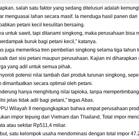
kan, salah satu faktor yang sedang ditelusuri adalah kemun
r menguasai lahan secara masif. Ia menduga hasil panen dari
bkan petani kecil kesulitan bersaing.
nya untuk sawit, tapi ditanami singkong, maka perusahaan bis
u berdampak buruk bagi petani kecil,” katanya.
sus juga memeriksa tren pembelian singkong selama tiga tahun 
 baik dari sisi petani maupun perusahaan. Kajian ini diharapk
ga yang adil untuk semua pihak.
oroti potensi nilai tambah dari produk turunan singkong, seper
 dimanfaatkan secara optimal oleh petani.
derung hanya menghitung nilai tapioka, tanpa mempertimbang
Ini jelas tidak adil bagi petani,” tegas Abas.
PU Wilayah II mengungkapkan bahwa empat perusahaan produ
an impor tepung dari Vietnam dan Thailand. Total impor men
ta atau sekitar Rp511,4 miliar.
ebut, satu kelompok usaha mendominasi dengan total impor 47.2