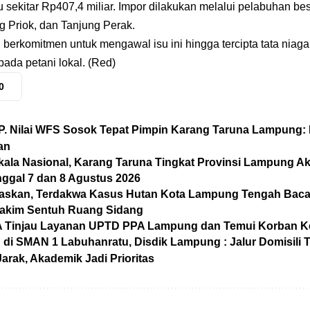
 sekitar Rp407,4 miliar. Impor dilakukan melalui pelabuhan be
g Priok, dan Tanjung Perak.
rkomitmen untuk mengawal isu ini hingga tercipta tata niaga 
ada petani lokal. (Red)
0
P. Nilai WFS Sosok Tepat Pimpin Karang Taruna Lampung
an
kala Nasional, Karang Taruna Tingkat Provinsi Lampung 
ggal 7 dan 8 Agustus 2026
baskan, Terdakwa Kasus Hutan Kota Lampung Tengah Bacak
Hakim Sentuh Ruang Sidang
A Tinjau Layanan UPTD PPA Lampung dan Temui Korban K
di SMAN 1 Labuhanratu, Disdik Lampung : Jalur Domisili 
arak, Akademik Jadi Prioritas