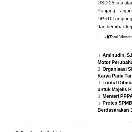
USD 25 juta atau
Panjang, Tanjun
DPRD Lampung be
dan berpihak kep
Total Views:
Aminudin, S.
Motor Perubah
Organisasi S
Karya Pada Tan
Tuntut Dibe
untuk Majelis 
Menteri PPP
Protes SPMB 
Berdasarakan J