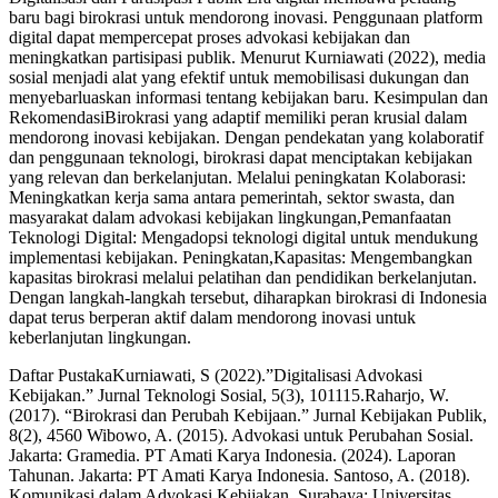
baru bagi birokrasi untuk mendorong inovasi. Penggunaan platform
digital dapat mempercepat proses advokasi kebijakan dan
meningkatkan partisipasi publik. Menurut Kurniawati (2022), media
sosial menjadi alat yang efektif untuk memobilisasi dukungan dan
menyebarluaskan informasi tentang kebijakan baru. Kesimpulan dan
RekomendasiBirokrasi yang adaptif memiliki peran krusial dalam
mendorong inovasi kebijakan. Dengan pendekatan yang kolaboratif
dan penggunaan teknologi, birokrasi dapat menciptakan kebijakan
yang relevan dan berkelanjutan. Melalui peningkatan Kolaborasi:
Meningkatkan kerja sama antara pemerintah, sektor swasta, dan
masyarakat dalam advokasi kebijakan lingkungan,Pemanfaatan
Teknologi Digital: Mengadopsi teknologi digital untuk mendukung
implementasi kebijakan. Peningkatan,Kapasitas: Mengembangkan
kapasitas birokrasi melalui pelatihan dan pendidikan berkelanjutan.
Dengan langkah-langkah tersebut, diharapkan birokrasi di Indonesia
dapat terus berperan aktif dalam mendorong inovasi untuk
keberlanjutan lingkungan.
Daftar PustakaKurniawati, S (2022).”Digitalisasi Advokasi
Kebijakan.” Jurnal Teknologi Sosial, 5(3), 101115.Raharjo, W.
(2017). “Birokrasi dan Perubah Kebijaan.” Jurnal Kebijakan Publik,
8(2), 4560 Wibowo, A. (2015). Advokasi untuk Perubahan Sosial.
Jakarta: Gramedia. PT Amati Karya Indonesia. (2024). Laporan
Tahunan. Jakarta: PT Amati Karya Indonesia. Santoso, A. (2018).
Komunikasi dalam Advokasi Kebijakan. Surabaya: Universitas