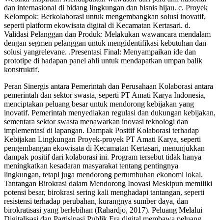
dan internasional di bidang lingkungan dan bisnis hijau. c. Proyek
Kelompok: Berkolaborasi untuk mengembangkan solusi inovatif,
seperti platform ekowisata digital di Kecamatan Kertasari. d.
Validasi Pelanggan dan Produk: Melakukan wawancara mendalam
dengan segmen pelanggan untuk mengidentifikasi kebutuhan dan
solusi yangrelevane. .Presentasi Final: Menyampaikan ide dan
prototipe di hadapan panel ahli untuk mendapatkan umpan balik
konstruktif.
Peran Sinergis antara Pemerintah dan Perusahaan Kolaborasi antara
pemerintah dan sektor swasta, seperti PT Amati Karya Indonesia,
menciptakan peluang besar untuk mendorong kebijakan yang
inovatif. Pemerintah menyediakan regulasi dan dukungan kebijakan,
sementara sektor swasta menawarkan inovasi teknologi dan
implementasi di lapangan. Dampak Positif Kolaborasi terhadap
Kebijakan Lingkungan Proyek-proyek PT Amati Karya, seperti
pengembangan ekowisata di Kecamatan Kertasari, menunjukkan
dampak positif dari kolaborasi ini. Program tersebut tidak hanya
meningkatkan kesadaran masyarakat tentang pentingnya
lingkungan, tetapi juga mendorong pertumbuhan ekonomi lokal.
Tantangan Birokrasi dalam Mendorong Inovasi Meskipun memiliki
potensi besar, birokrasi sering kali menghadapi tantangan, seperti
resistensi terhadap perubahan, kurangnya sumber daya, dan
birokratisasi yang berlebihan (Rahardjo, 2017). Peluang Melalui
Digitalisasi dan Partisipasi Publik Era digital membawa peluang