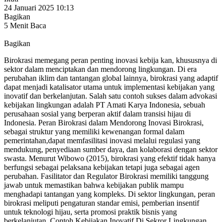
24 Januari 2025 10:13
Bagikan
5 Menit Baca
Bagikan
Birokrasi memegang peran penting inovasi kebija kan, khususnya di
sektor dalam menciptakan dan mendorong lingkungan. Di era
perubahan iklim dan tantangan global lainnya, birokrasi yang adaptif
dapat menjadi katalisator utama untuk implementasi kebijakan yang
inovatif dan berkelanjutan. Salah satu contoh sukses dalam advokasi
kebijakan lingkungan adalah PT Amati Karya Indonesia, sebuah
perusahaan sosial yang berperan aktif dalam transisi hijau di
Indonesia. Peran Birokrasi dalam Mendorong Inovasi Birokrasi,
sebagai struktur yang memiliki kewenangan formal dalam
pemerintahan,dapat memfasilitasi inovasi melalui regulasi yang
mendukung, penyediaan sumber daya, dan kolaborasi dengan sektor
swasta. Menurut Wibowo (2015), birokrasi yang efektif tidak hanya
berfungsi sebagai pelaksana kebijakan tetapi juga sebagai agen
perubahan. Fasilitator dan Regulator Birokrasi memiliki tanggung
jawab untuk memastikan bahwa kebijakan publik mampu
menghadapi tantangan yang kompleks. Di sektor lingkungan, peran
birokrasi meliputi pengaturan standar emisi, pemberian insentif
untuk teknologi hijau, serta promosi praktik bisnis yang
berkelanjutan. Contoh Kebijakan Inovatif Di Sekror Lingkungan