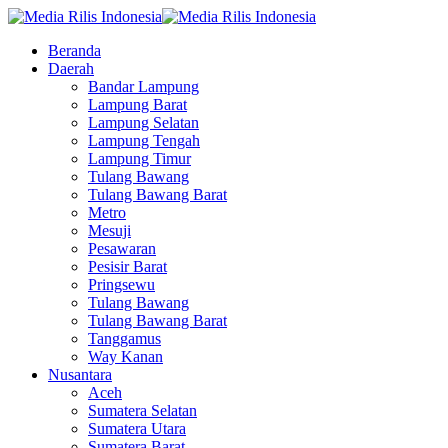
Beranda
Daerah
Bandar Lampung
Lampung Barat
Lampung Selatan
Lampung Tengah
Lampung Timur
Tulang Bawang
Tulang Bawang Barat
Metro
Mesuji
Pesawaran
Pesisir Barat
Pringsewu
Tulang Bawang
Tulang Bawang Barat
Tanggamus
Way Kanan
Nusantara
Aceh
Sumatera Selatan
Sumatera Utara
Sumatera Barat