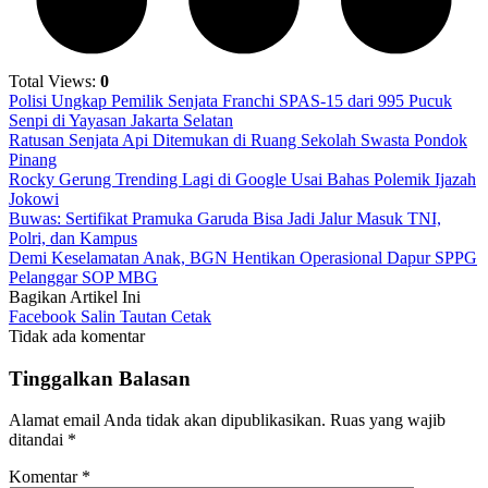
Total Views:
0
Polisi Ungkap Pemilik Senjata Franchi SPAS-15 dari 995 Pucuk
Senpi di Yayasan Jakarta Selatan
Ratusan Senjata Api Ditemukan di Ruang Sekolah Swasta Pondok
Pinang
Rocky Gerung Trending Lagi di Google Usai Bahas Polemik Ijazah
Jokowi
Buwas: Sertifikat Pramuka Garuda Bisa Jadi Jalur Masuk TNI,
Polri, dan Kampus
Demi Keselamatan Anak, BGN Hentikan Operasional Dapur SPPG
Pelanggar SOP MBG
Bagikan Artikel Ini
Facebook
Salin Tautan
Cetak
Tidak ada komentar
Tinggalkan Balasan
Alamat email Anda tidak akan dipublikasikan.
Ruas yang wajib
ditandai
*
Komentar
*