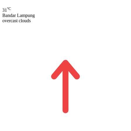
°C
31
Bandar Lampung
overcast clouds