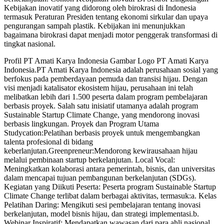
Kebijakan inovatif yang didorong oleh birokrasi di Indonesia
termasuk Peraturan Presiden tentang ekonomi sirkular dan upaya
pengurangan sampah plastik. Kebijakan ini menunjukkan
bagaimana birokrasi dapat menjadi motor penggerak transformasi di
tingkat nasional.
Profil PT Amati Karya Indonesia Gambar Logo PT Amati Karya
Indonesia.PT Amati Karya Indonesia adalah perusahaan sosial yang
berfokus pada pemberdayaan pemuda dan transisi hijau. Dengan
visi menjadi katalisator ekosistem hijau, perusahaan ini telah
melibatkan lebih dari 1.500 peserta dalam program pembelajaran
berbasis proyek. Salah satu inisiatif utamanya adalah program
Sustainable Startup Climate Change, yang mendorong inovasi
berbasis lingkungan. Proyek dan Program Utama
Studycation:Pelatihan berbasis proyek untuk mengembangkan
talenta profesional di bidang
keberlanjutan.Greenpreneur:Mendorong kewirausahaan hijau
melalui pembinaan startup berkelanjutan. Local Vocal:
Meningkatkan kolaborasi antara pemerintah, bisnis, dan universitas
dalam mencapai tujuan pembangunan berkelanjutan (SDGs).
Kegiatan yang Diikuti Peserta: Peserta program Sustainable Startup
Climate Change terlibat dalam berbagai aktivitas, termasuk:a. Kelas
Pelatihan Daring: Mengikuti sesi pembelajaran tentang inovasi
berkelanjutan, model bisnis hijau, dan strategi implementasi.b.
Webinar Inspiratif: Mendapatkan wawasan dari para ahli nasional