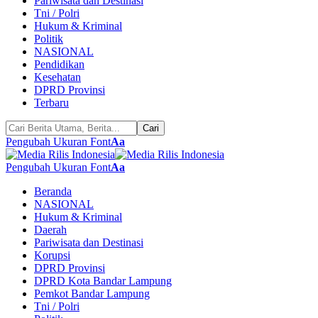
Pariwisata dan Destinasi
Tni / Polri
Hukum & Kriminal
Politik
NASIONAL
Pendidikan
Kesehatan
DPRD Provinsi
Terbaru
Pengubah Ukuran Font
Aa
Pengubah Ukuran Font
Aa
Beranda
NASIONAL
Hukum & Kriminal
Daerah
Pariwisata dan Destinasi
Korupsi
DPRD Provinsi
DPRD Kota Bandar Lampung
Pemkot Bandar Lampung
Tni / Polri