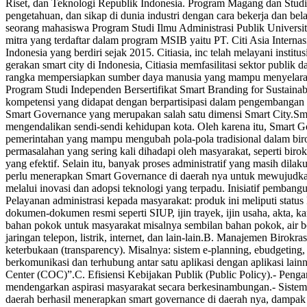
Riset, dan Teknologi Republik Indonesia. Program Magang dan Stu
pengetahuan, dan sikap di dunia industri dengan cara bekerja dan bel
seorang mahasiswa Program Studi Ilmu Administrasi Publik Univers
mitra yang terdaftar dalam program MSIB yaitu PT. Citi Asia Internasi
Indonesia yang berdiri sejak 2015. Citiasia, inc telah melayani institu
gerakan smart city di Indonesia, Citiasia memfasilitasi sektor publ
rangka mempersiapkan sumber daya manusia yang mampu menyelaraskan
Program Studi Independen Bersertifikat Smart Branding for Sustaina
kompetensi yang didapat dengan berpartisipasi dalam pengembangan in
Smart Governance yang merupakan salah satu dimensi Smart City.Smar
mengendalikan sendi-sendi kehidupan kota. Oleh karena itu, Smart Go
pemerintahan yang mampu mengubah pola-pola tradisional dalam birokr
permasalahan yang sering kali dihadapi oleh masyarakat, seperti bir
yang efektif. Selain itu, banyak proses administratif yang masih di
perlu menerapkan Smart Governance di daerah nya untuk mewujudkan ta
melalui inovasi dan adopsi teknologi yang terpadu. Inisiatif pemban
Pelayanan administrasi kepada masyarakat: produk ini meliputi status
dokumen-dokumen resmi seperti SIUP, ijin trayek, ijin usaha, akta, k
bahan pokok untuk masyarakat misalnya sembilan bahan pokok, air be
jaringan telepon, listrik, internet, dan lain-lain.B. Manajemen Birokr
keterbukaan (transparency). Misalnya: sistem e-planning, ebudgeting,
berkomunikasi dan terhubung antar satu aplikasi dengan aplikasi lai
Center (COC)”.C. Efisiensi Kebijakan Publik (Public Policy).- Pen
mendengarkan aspirasi masyarakat secara berkesinambungan.- Sistem
daerah berhasil menerapkan smart governance di daerah nya, dampak p