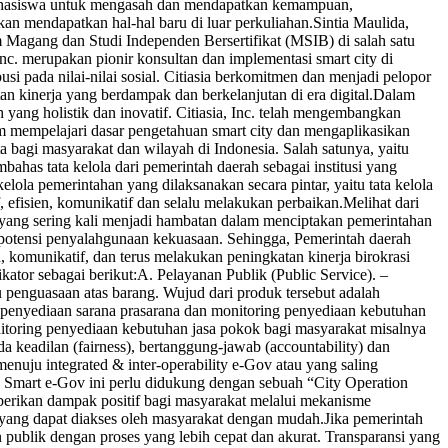
mahasiswa untuk mengasah dan mendapatkan kemampuan,
kan mendapatkan hal-hal baru di luar perkuliahan.Sintia Maulida,
agang dan Studi Independen Bersertifikat (MSIB) di salah satu
Inc. merupakan pionir konsultan dan implementasi smart city di
busi pada nilai-nilai sosial. Citiasia berkomitmen dan menjadi pelopor
tan kinerja yang berdampak dan berkelanjutan di era digital.Dalam
ng holistik dan inovatif. Citiasia, Inc. telah mengembangkan
am mempelajari dasar pengetahuan smart city dan mengaplikasikan
 bagi masyarakat dan wilayah di Indonesia. Salah satunya, yaitu
as tata kelola dari pemerintah daerah sebagai institusi yang
ola pemerintahan yang dilaksanakan secara pintar, yaitu tata kelola
 efisien, komunikatif dan selalu melakukan perbaikan.Melihat dari
si yang sering kali menjadi hambatan dalam menciptakan pemerintahan
a potensi penyalahgunaan kekuasaan. Sehingga, Pemerintah daerah
 komunikatif, dan terus melakukan peningkatan kinerja birokrasi
ator sebagai berikut:A. Pelayanan Publik (Public Service). –
au penguasaan atas barang. Wujud dari produk tersebut adalah
tan penyediaan sarana prasarana dan monitoring penyediaan kebutuhan
nitoring penyediaan kebutuhan jasa pokok bagi masyarakat misalnya
ada keadilan (fairness), bertanggung-jawab (accountability) dan
enuju integrated & inter-operability e-Gov atau yang saling
an Smart e-Gov ini perlu didukung dengan sebuah “City Operation
erikan dampak positif bagi masyarakat melalui mekanisme
 yang dapat diakses oleh masyarakat dengan mudah.Jika pemerintah
 publik dengan proses yang lebih cepat dan akurat. Transparansi yang