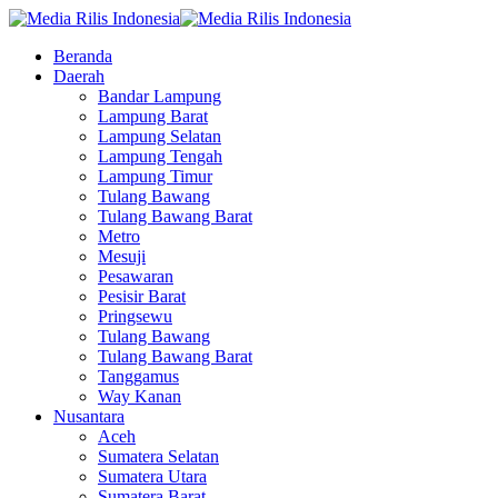
Beranda
Daerah
Bandar Lampung
Lampung Barat
Lampung Selatan
Lampung Tengah
Lampung Timur
Tulang Bawang
Tulang Bawang Barat
Metro
Mesuji
Pesawaran
Pesisir Barat
Pringsewu
Tulang Bawang
Tulang Bawang Barat
Tanggamus
Way Kanan
Nusantara
Aceh
Sumatera Selatan
Sumatera Utara
Sumatera Barat