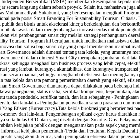
di Independen Bersertifikat (MSIB) memberikan kesempatan kepada 
ajar secara langsung dalam sebuah proyek. Selain itu, mahasiswa juga a
itas Muhammadiyah Sukabumi, yang berkesempatan mengikuti Program M
onal pada posisi Smart Branding For Sustainability Tourism. Citiasia, 
si publik dan bisnis untuk akselerasi kinerja berkelanjutan dan berkontri
ik dan pihak swasta dalam mengembangkan inovasi cerdas untuk peningka
 visi pembangunan smart city melalui strategi pembangunan daerah ya
bility Tourism. Program ini bertujuan untuk melibatkan mahasiswa dal
ovasi dan solusi bagi smart city yang dapat memberikan manfaat nyata
t Governance adalah dimensi tentang tata kelola, yang umumnya membah
vernance di dalam dimensi Smart City merupakan gambaran dari tata kel
asi sehingga menghasilkan business process yang lebih cepat, efektif,
okrasi yang lambat, kurangnya akuntabilitas, dan kurangnya transparan
lakukan secara manual, sehingga menghambat efisiensi dan meningkatny
ta kelola dan tata pamong pemerintahan daerah yang efektif, efisien,
gunan Smart Governance diantaranya dapat dilakukan pada beberapa indik
 kewarganegaraan, status usaha, sertifikat kompetensi, kepemilikan, at
artu tanda penduduk, sertifikat tanah, dan lain sebagainya.- Peningka
rsih, dan lain-lain.- Peningkatan penyediaan sarana prasarana dan mo
asi Yang Efisien (Bureaucracy).Tata kelola birokrasi yang berorientasi p
 e-monev dan lain-lain. Pengembangan aplikasi e-gov harus diarahkan m
nnya serta lintas OPD atau yang disebut dengan Smart e- Gov. Pelayan
gambilan kebijakan publik dengan mengutamakan pada aspek yang memb
 informasi kebijakan pemerintah (Perda dan Peraturan Kepala Daerah)
ositif yang akan diterima, yaitu peningkatan efisiensi dalam pelayanan