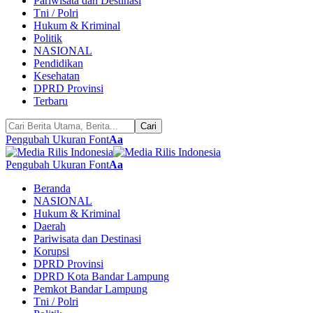
Pariwisata dan Destinasi
Tni / Polri
Hukum & Kriminal
Politik
NASIONAL
Pendidikan
Kesehatan
DPRD Provinsi
Terbaru
Pengubah Ukuran Font
Aa
Pengubah Ukuran Font
Aa
Beranda
NASIONAL
Hukum & Kriminal
Daerah
Pariwisata dan Destinasi
Korupsi
DPRD Provinsi
DPRD Kota Bandar Lampung
Pemkot Bandar Lampung
Tni / Polri