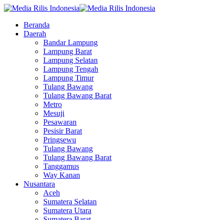
Beranda
Daerah
Bandar Lampung
Lampung Barat
Lampung Selatan
Lampung Tengah
Lampung Timur
Tulang Bawang
Tulang Bawang Barat
Metro
Mesuji
Pesawaran
Pesisir Barat
Pringsewu
Tulang Bawang
Tulang Bawang Barat
Tanggamus
Way Kanan
Nusantara
Aceh
Sumatera Selatan
Sumatera Utara
Sumatera Barat