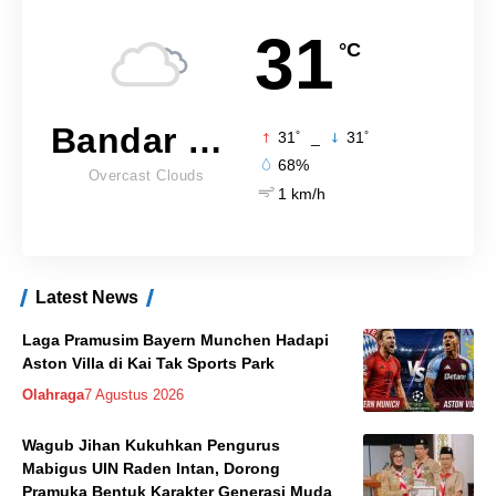
31
°C
Bandar Lampung
°
°
31
_
31
68%
Overcast Clouds
1 km/h
Latest News
Laga Pramusim Bayern Munchen Hadapi
Aston Villa di Kai Tak Sports Park
Olahraga
7 Agustus 2026
Wagub Jihan Kukuhkan Pengurus
Mabigus UIN Raden Intan, Dorong
Pramuka Bentuk Karakter Generasi Muda