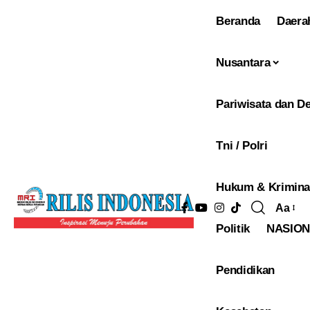
Beranda
Daera
Nusantara
Pariwisata dan De
Tni / Polri
Hukum & Krimina
Aa
Pengu
Politik
NASIO
Ukura
Font
Pendidikan