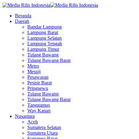
Beranda
Daerah
Bandar Lampung
Lampung Barat
Lampung Selatan
Lampung Tengah
Lampung Timur
Tulang Bawang
Tulang Bawang Barat
Metro
Mesuji
Pesawaran
Pesisir Barat
Pringsewu
Tulang Bawang
Tulang Bawang Barat
Tanggamus
Way Kanan
Nusantara
Aceh
Sumatera Selatan
Sumatera Utara
Sumatera Barat