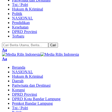
Pariwisata dan Destinasi
Tni / Polri
Hukum & Kriminal
Politik
NASIONAL
Pendidikan
Kesehatan
DPRD Provinsi
Terbaru
Pengubah
Aa
Ukuran
Font
Pengubah
Aa
Ukuran
Beranda
Font
NASIONAL
Hukum & Kriminal
Daerah
Pariwisata dan Destinasi
Korupsi
DPRD Provinsi
DPRD Kota Bandar Lampung
Pemkot Bandar Lampung
Tni / Polri