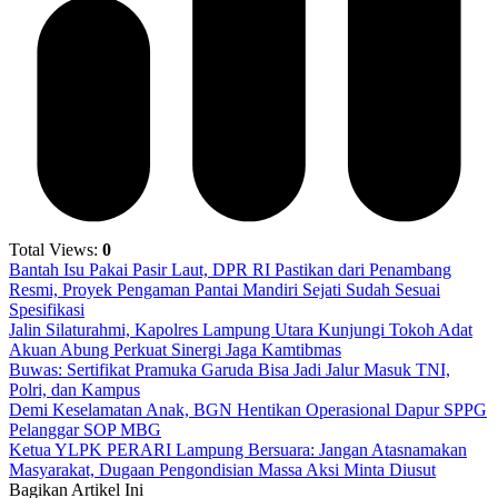
Total Views:
0
Bantah Isu Pakai Pasir Laut, DPR RI Pastikan dari Penambang
Resmi, Proyek Pengaman Pantai Mandiri Sejati Sudah Sesuai
Spesifikasi
Jalin Silaturahmi, Kapolres Lampung Utara Kunjungi Tokoh Adat
Akuan Abung Perkuat Sinergi Jaga Kamtibmas
Buwas: Sertifikat Pramuka Garuda Bisa Jadi Jalur Masuk TNI,
Polri, dan Kampus
Demi Keselamatan Anak, BGN Hentikan Operasional Dapur SPPG
Pelanggar SOP MBG
Ketua YLPK PERARI Lampung Bersuara: Jangan Atasnamakan
Masyarakat, Dugaan Pengondisian Massa Aksi Minta Diusut
Bagikan Artikel Ini