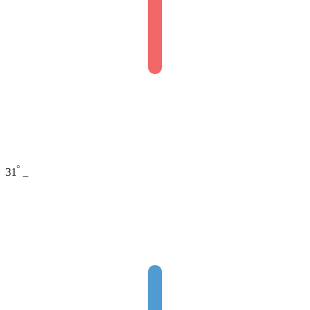
°
31
_