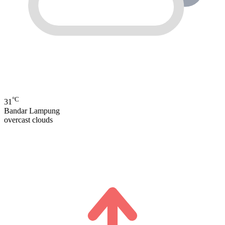
°C
31
Bandar Lampung
overcast clouds