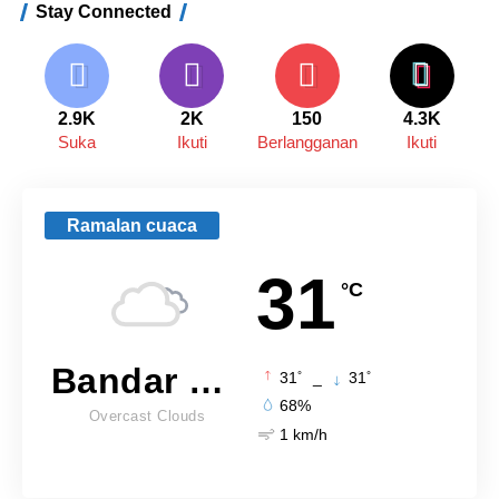
Stay Connected
2.9K
2K
150
4.3K
Suka
Ikuti
Berlangganan
Ikuti
Ramalan cuaca
31
°C
Bandar Lampung
°
°
31
_
31
68%
Overcast Clouds
1 km/h