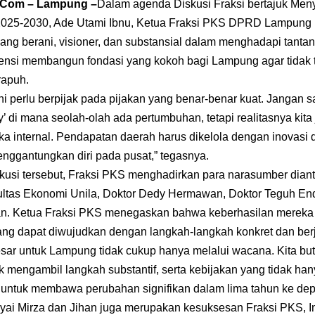
a.Com – Lampung –
Dalam agenda Diskusi Fraksi bertajuk M
025-2030, Ade Utami Ibnu, Ketua Fraksi PKS DPRD Lampung
ng berani, visioner, dan substansial dalam menghadapi tant
gensi membangun fondasi yang kokoh bagi Lampung agar tidak t
rapuh.
i perlu berpijak pada pijakan yang benar-benar kuat. Jangan s
 di mana seolah-olah ada pertumbuhan, tetapi realitasnya kita j
ka internal. Pendapatan daerah harus dikelola dengan inovasi 
enggantungkan diri pada pusat,” tegasnya.
kusi tersebut, Fraksi PKS menghadirkan para narasumber diant
ultas Ekonomi Unila, Doktor Dedy Hermawan, Doktor Teguh En
n. Ketua Fraksi PKS menegaskan bahwa keberhasilan mereka 
yang dapat diwujudkan dengan langkah-langkah konkret dan ber
sar untuk Lampung tidak cukup hanya melalui wacana. Kita butu
 mengambil langkah substantif, serta kebijakan yang tidak han
g untuk membawa perubahan signifikan dalam lima tahun ke d
yai Mirza dan Jihan juga merupakan kesuksesan Fraksi PKS, In