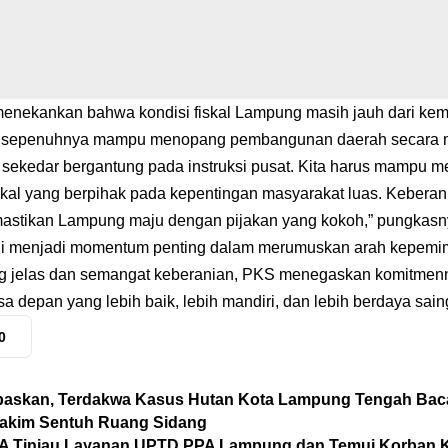
a menekankan bahwa kondisi fiskal Lampung masih jauh dari ke
 sepenuhnya mampu menopang pembangunan daerah secara m
h sekedar bergantung pada instruksi pusat. Kita harus mampu me
okal yang berpihak pada kepentingan masyarakat luas. Keberan
astikan Lampung maju dengan pijakan yang kokoh,” pungkasn
 ini menjadi momentum penting dalam merumuskan arah kepemi
ng jelas dan semangat keberanian, PKS menegaskan komitme
depan yang lebih baik, lebih mandiri, dan lebih berdaya saing 
0
baskan, Terdakwa Kasus Hutan Kota Lampung Tengah Baca
Hakim Sentuh Ruang Sidang
PA Tinjau Layanan UPTD PPA Lampung dan Temui Korban 