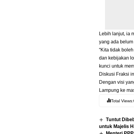
Lebih lanjut, i
yang ada belum
“Kita tidak bole
dan kebijakan l
kunci untuk mem
Diskusi Fraksi
Dengan visi ya
Lampung ke masa 
Total Views:
Tuntut Dibe
untuk Majelis 
Menteri PP