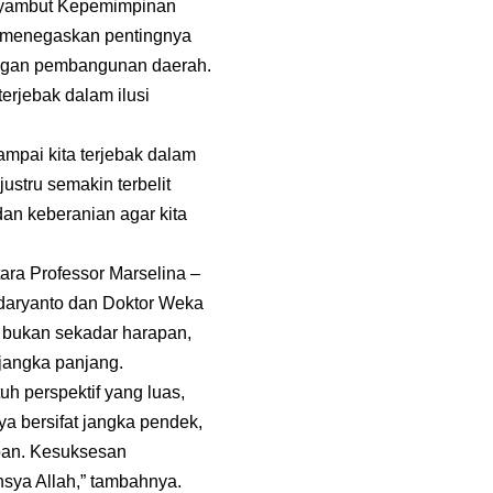
enyambut Kepemimpinan
 menegaskan pentingnya
angan pembangunan daerah.
erjebak dalam ilusi
ampai kita terjebak dalam
ustru semakin terbelit
dan keberanian agar kita
ara Professor Marselina –
daryanto dan Doktor Weka
bukan sekadar harapan,
jangka panjang.
h perspektif yang luas,
ya bersifat jangka pendek,
epan. Kesuksesan
sya Allah,” tambahnya.