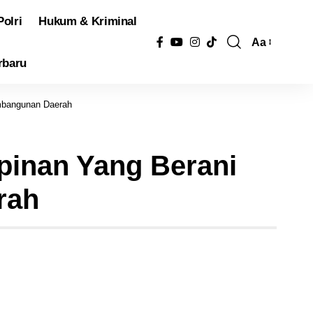
Polri
Hukum & Kriminal
Aa
Pengubah
rbaru
Ukuran
Font
mbangunan Daerah
pinan Yang Berani
rah