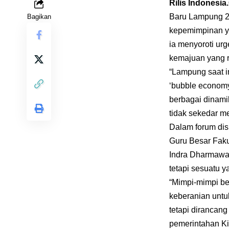
Rilis Indonesi
Baru Lampung 2
Bagikan
kepemimpinan ya
ia menyoroti ur
kemajuan yang 
“Lampung saat in
‘bubble economy’
berbagai dinami
tidak sekedar m
Dalam forum dis
Guru Besar Fak
Indra Dharmawa
tetapi sesuatu 
“Mimpi-mimpi be
keberanian untuk
tetapi dirancan
pemerintahan Ki