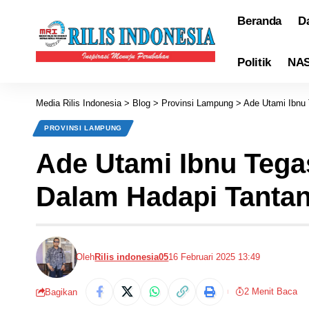
Beranda
D
Politik
NA
Media Rilis Indonesia
>
Blog
>
Provinsi Lampung
>
Ade Utami Ibnu
PROVINSI LAMPUNG
Ade Utami Ibnu Tega
Dalam Hadapi Tanta
Oleh
Rilis indonesia05
16 Februari 2025 13:49
2 Menit Baca
Bagikan