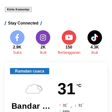
Stay Connected
2.9K
2K
150
4.3K
Suka
Ikuti
Berlangganan
Ikuti
Ramalan cuaca
31
°C
Bandar Lampung
°
°
31
_
31
68%