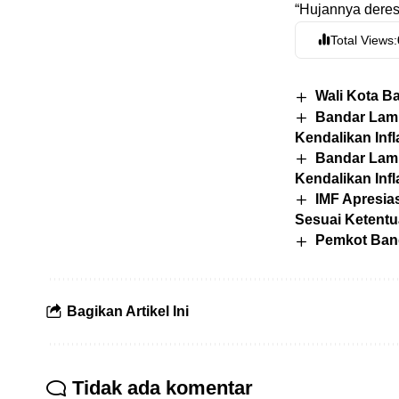
“Hujannya deres
Total Views:
Wali Kota B
Bandar Lamp
Kendalikan Infl
Bandar Lamp
Kendalikan Infl
IMF Apresia
Sesuai Ketent
Pemkot Band
Bagikan Artikel Ini
Tidak ada komentar