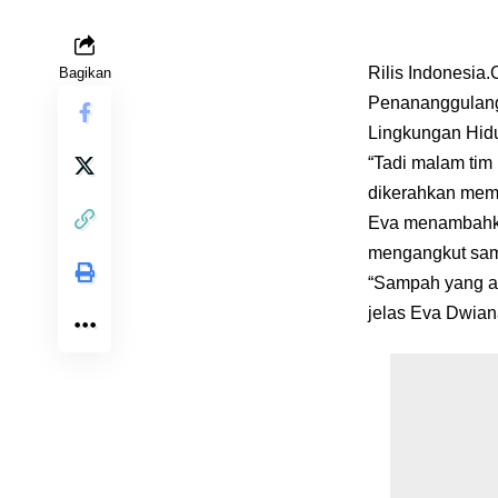
Rilis Indonesi
Bagikan
Penananggulang
Lingkungan Hidu
“Tadi malam tim
dikerahkan memb
Eva menambahkan
mengangkut samp
“Sampah yang ad
jelas Eva Dwian