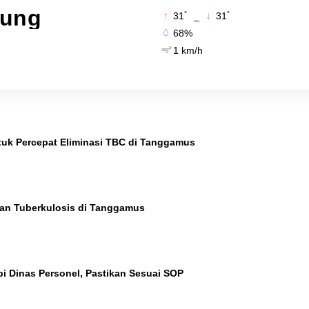
pung
°
°
31
_
31
68%
1 km/h
k Percepat Eliminasi TBC di Tanggamus
an Tuberkulosis di Tanggamus
i Dinas Personel, Pastikan Sesuai SOP