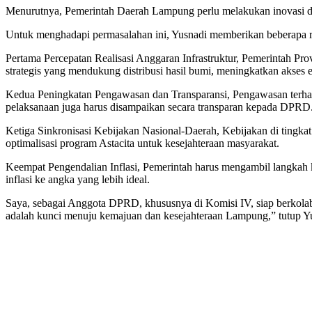
Menurutnya, Pemerintah Daerah Lampung perlu melakukan inovasi dal
Untuk menghadapi permasalahan ini, Yusnadi memberikan beberapa 
Pertama Percepatan Realisasi Anggaran Infrastruktur, Pemerintah Pro
strategis yang mendukung distribusi hasil bumi, meningkatkan akses 
Kedua Peningkatan Pengawasan dan Transparansi, Pengawasan terhada
pelaksanaan juga harus disampaikan secara transparan kepada DPRD
Ketiga Sinkronisasi Kebijakan Nasional-Daerah, Kebijakan di tingka
optimalisasi program Astacita untuk kesejahteraan masyarakat.
Keempat Pengendalian Inflasi, Pemerintah harus mengambil langkah kon
inflasi ke angka yang lebih ideal.
Saya, sebagai Anggota DPRD, khususnya di Komisi IV, siap berkolabo
adalah kunci menuju kemajuan dan kesejahteraan Lampung,” tutup Yu