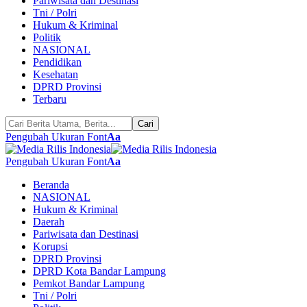
Pariwisata dan Destinasi
Tni / Polri
Hukum & Kriminal
Politik
NASIONAL
Pendidikan
Kesehatan
DPRD Provinsi
Terbaru
Pengubah Ukuran Font
Aa
Pengubah Ukuran Font
Aa
Beranda
NASIONAL
Hukum & Kriminal
Daerah
Pariwisata dan Destinasi
Korupsi
DPRD Provinsi
DPRD Kota Bandar Lampung
Pemkot Bandar Lampung
Tni / Polri