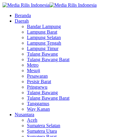
Beranda
Daerah
Bandar Lampung
Lampung Barat
Lampung Selatan
Lampung Tengah
Lampung Timur
Tulang Bawang
Tulang Bawang Barat
Metro
Mesuji
Pesawaran
Pesisir Barat
Pringsewu
Tulang Bawang
Tulang Bawang Barat
Tanggamus
Way Kanan
Nusantara
Aceh
Sumatera Selatan
Sumatera Utara
Sumatera Barat