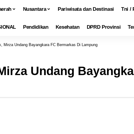
aerah
Nusantara
Pariwisata dan Destinasi
Tni / 
SIONAL
Pendidikan
Kesehatan
DPRD Provinsi
Te
tik, Mirza Undang Bayangkara FC Bermarkas Di Lampung
k, Mirza Undang Bayangk