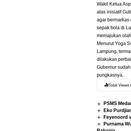
Wakil Ketua As
atas inisiatif
agar bermarkas 
sepak bola di L
memajukan olah
Menurut Yoga Sw
Lampung, terma
dilakukan perba
Gubernur sudah 
pungkasnya.
Total Views:
PSMS Medan 
Eko Purdjia
Feyenoord v
Purnama Wul
Bahagia