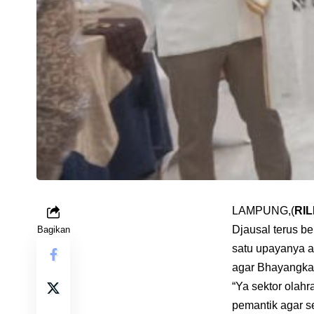
LAMPUNG,(
RIL
Djausal terus b
Bagikan
satu upayanya 
agar Bhayangkar
“Ya sektor olahr
pemantik agar s