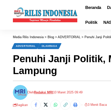
Beranda
D
Politik
NA
Media Rilis Indonesia
>
Blog
>
ADVERTORIAL
>
Penuhi Janji Poli
ADVERTORIAL
OLAHRAGA
Penuhi Janji Politi
Lampung
Oleh
Redaksi MRI
10 Maret 2025 09:49
3 Menit Baca
Bagikan