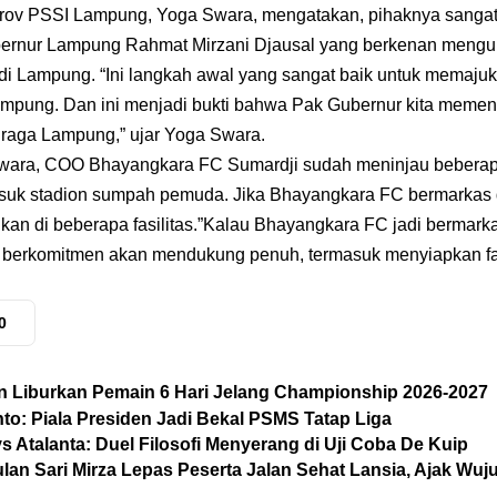
prov PSSI Lampung, Yoga Swara, mengatakan, pihaknya sangat
 Gubernur Lampung Rahmat Mirzani Djausal yang berkenan men
di Lampung. “Ini langkah awal yang sangat baik untuk memaju
ampung. Dan ini menjadi bukti bahwa Pak Gubernur kita memenuh
raga Lampung,” ujar Yoga Swara.
ara, COO Bhayangkara FC Sumardji sudah meninjau beberapa 
suk stadion sumpah pemuda. Jika Bhayangkara FC bermarkas
ikan di beberapa fasilitas.”Kalau Bhayangkara FC jadi bermar
berkomitmen akan mendukung penuh, termasuk menyiapkan fasi
0
Liburkan Pemain 6 Hari Jelang Championship 2026-2027
nto: Piala Presiden Jadi Bekal PSMS Tatap Liga
s Atalanta: Duel Filosofi Menyerang di Uji Coba De Kuip
an Sari Mirza Lepas Peserta Jalan Sehat Lansia, Ajak Wuj