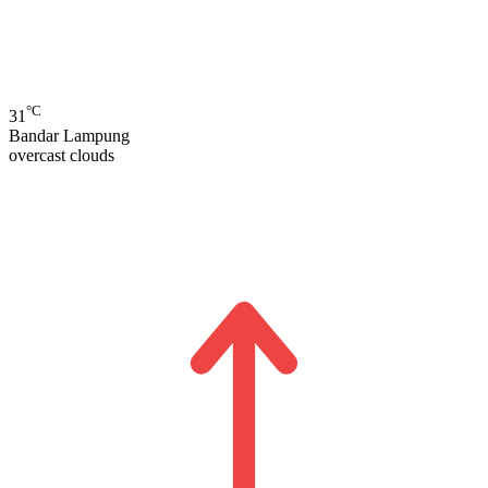
°C
31
Bandar Lampung
overcast clouds