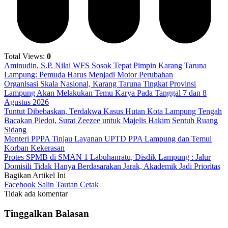
Total Views:
0
Aminudin, S.P. Nilai WFS Sosok Tepat Pimpin Karang Taruna
Lampung: Pemuda Harus Menjadi Motor Perubahan
Organisasi Skala Nasional, Karang Taruna Tingkat Provinsi
Lampung Akan Melakukan Temu Karya Pada Tanggal 7 dan 8
Agustus 2026
Tuntut Dibebaskan, Terdakwa Kasus Hutan Kota Lampung Tengah
Bacakan Pledoi, Surat Zeezee untuk Majelis Hakim Sentuh Ruang
Sidang
Menteri PPPA Tinjau Layanan UPTD PPA Lampung dan Temui
Korban Kekerasan
Protes SPMB di SMAN 1 Labuhanratu, Disdik Lampung : Jalur
Domisili Tidak Hanya Berdasarakan Jarak, Akademik Jadi Prioritas
Bagikan Artikel Ini
Facebook
Salin Tautan
Cetak
Tidak ada komentar
Tinggalkan Balasan