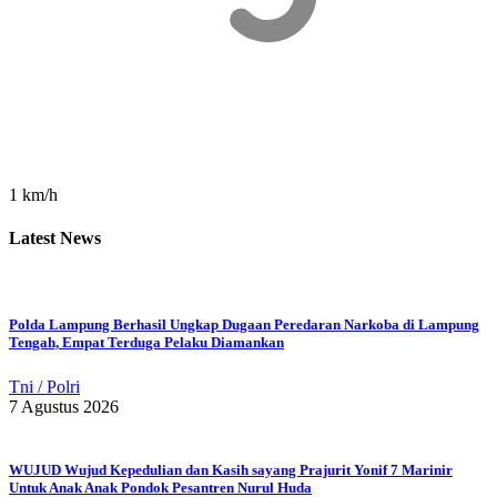
1 km/h
Latest News
Polda Lampung Berhasil Ungkap Dugaan Peredaran Narkoba di Lampung
Tengah, Empat Terduga Pelaku Diamankan
Tni / Polri
7 Agustus 2026
WUJUD Wujud Kepedulian dan Kasih sayang Prajurit Yonif 7 Marinir
Untuk Anak Anak Pondok Pesantren Nurul Huda