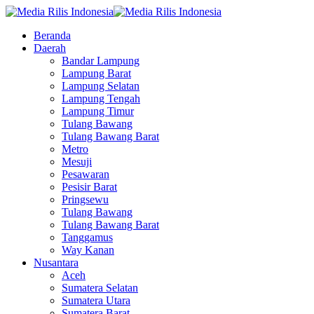
Beranda
Daerah
Bandar Lampung
Lampung Barat
Lampung Selatan
Lampung Tengah
Lampung Timur
Tulang Bawang
Tulang Bawang Barat
Metro
Mesuji
Pesawaran
Pesisir Barat
Pringsewu
Tulang Bawang
Tulang Bawang Barat
Tanggamus
Way Kanan
Nusantara
Aceh
Sumatera Selatan
Sumatera Utara
Sumatera Barat