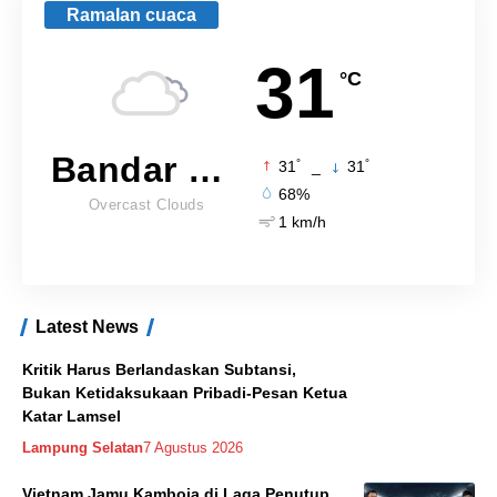
Ramalan cuaca
31
°C
Bandar Lampung
°
°
31
_
31
68%
Overcast Clouds
1 km/h
Latest News
Kritik Harus Berlandaskan Subtansi,
Bukan Ketidaksukaan Pribadi-Pesan Ketua
Katar Lamsel
Lampung Selatan
7 Agustus 2026
Vietnam Jamu Kamboja di Laga Penutup