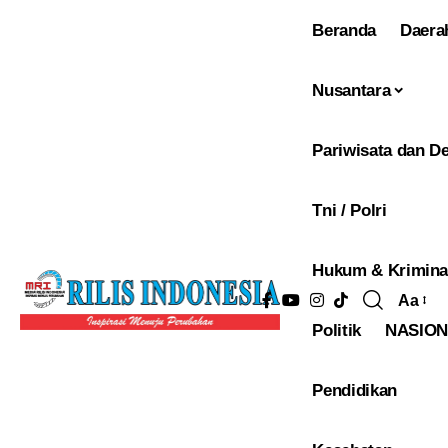
Beranda
Daera
Nusantara
Pariwisata dan De
Tni / Polri
Hukum & Krimina
Aa
Pengu
Politik
NASIO
Ukura
Font
Pendidikan