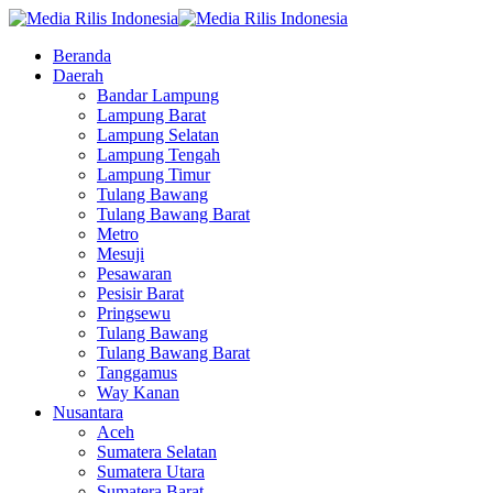
Beranda
Daerah
Bandar Lampung
Lampung Barat
Lampung Selatan
Lampung Tengah
Lampung Timur
Tulang Bawang
Tulang Bawang Barat
Metro
Mesuji
Pesawaran
Pesisir Barat
Pringsewu
Tulang Bawang
Tulang Bawang Barat
Tanggamus
Way Kanan
Nusantara
Aceh
Sumatera Selatan
Sumatera Utara
Sumatera Barat