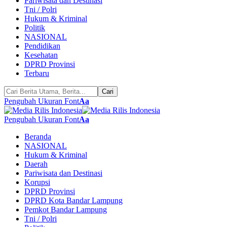
Pariwisata dan Destinasi
Tni / Polri
Hukum & Kriminal
Politik
NASIONAL
Pendidikan
Kesehatan
DPRD Provinsi
Terbaru
Pengubah Ukuran Font
Aa
Pengubah Ukuran Font
Aa
Beranda
NASIONAL
Hukum & Kriminal
Daerah
Pariwisata dan Destinasi
Korupsi
DPRD Provinsi
DPRD Kota Bandar Lampung
Pemkot Bandar Lampung
Tni / Polri