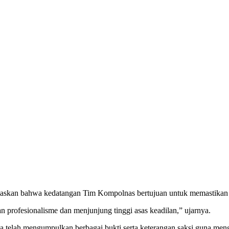
an bahwa kedatangan Tim Kompolnas bertujuan untuk memastikan tran
profesionalisme dan menjunjung tinggi asas keadilan,” ujarnya.
a telah mengumpulkan berbagai bukti serta keterangan saksi guna meng