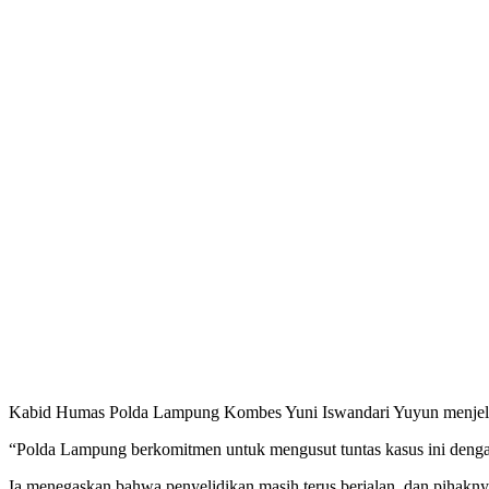
Kabid Humas Polda Lampung Kombes Yuni Iswandari Yuyun menjelask
“Polda Lampung berkomitmen untuk mengusut tuntas kasus ini dengan 
Ia menegaskan bahwa penyelidikan masih terus berjalan, dan pihakny