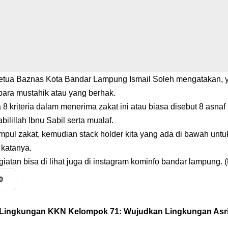
etua Baznas Kota Bandar Lampung Ismail Soleh mengatakan, ya
 para mustahik atau yang berhak.
8 kriteria dalam menerima zakat ini atau biasa disebut 8 asnaf mu
abilillah Ibnu Sabil serta mualaf.
umpul zakat, kemudian stack holder kita yang ada di bawah unt
” katanya.
atan bisa di lihat juga di instagram kominfo bandar lampung. 
0
 Lingkungan KKN Kelompok 71: Wujudkan Lingkungan Asri