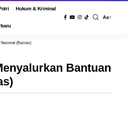
Polri
Hukum & Kriminal
Aa
Pengubah
rbaru
Ukuran
Font
 Nasional (Baznas)
Menyalurkan Bantuan
as)