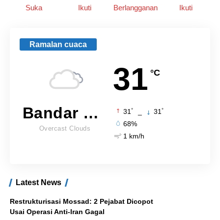
Suka
Ikuti
Berlangganan
Ikuti
Ramalan cuaca
31
°C
Bandar Lampung
°
°
31
_
31
68%
Overcast Clouds
1 km/h
Latest News
Restrukturisasi Mossad: 2 Pejabat Dicopot
Usai Operasi Anti-Iran Gagal