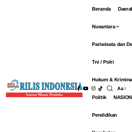
Beranda
Daera
Nusantara
Pariwisata dan De
Tni / Polri
Hukum & Krimina
Aa
Pengu
Politik
NASIO
Ukura
Font
Pendidikan