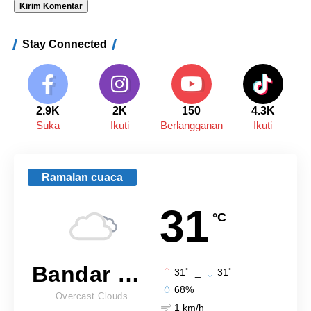
Stay Connected
2.9K
2K
150
4.3K
Suka
Ikuti
Berlangganan
Ikuti
Ramalan cuaca
31
°C
Bandar Lampung
°
°
31
_
31
68%
Overcast Clouds
1 km/h