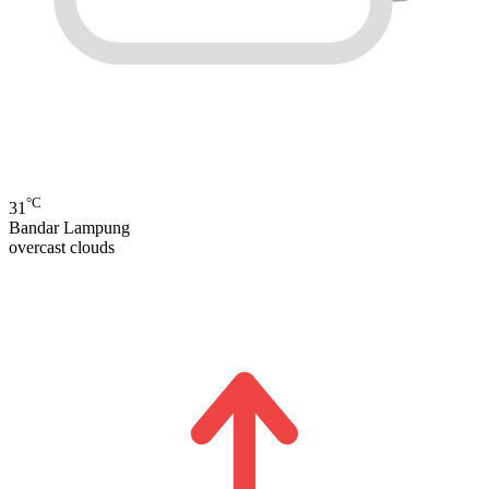
°C
31
Bandar Lampung
overcast clouds