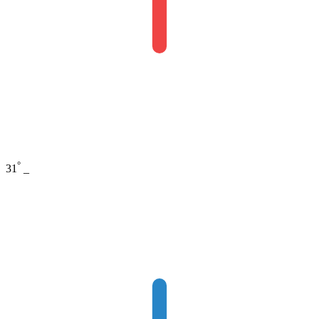
°
31
_