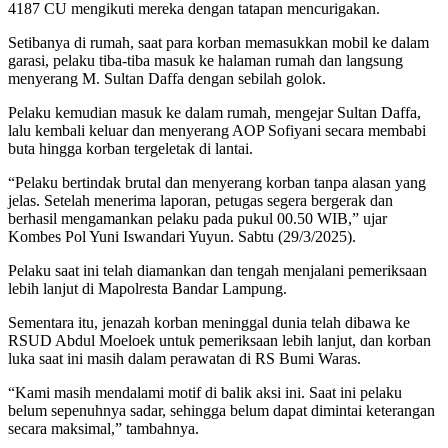
4187 CU mengikuti mereka dengan tatapan mencurigakan.
Setibanya di rumah, saat para korban memasukkan mobil ke dalam
garasi, pelaku tiba-tiba masuk ke halaman rumah dan langsung
menyerang M. Sultan Daffa dengan sebilah golok.
Pelaku kemudian masuk ke dalam rumah, mengejar Sultan Daffa,
lalu kembali keluar dan menyerang AOP Sofiyani secara membabi
buta hingga korban tergeletak di lantai.
“Pelaku bertindak brutal dan menyerang korban tanpa alasan yang
jelas. Setelah menerima laporan, petugas segera bergerak dan
berhasil mengamankan pelaku pada pukul 00.50 WIB,” ujar
Kombes Pol Yuni Iswandari Yuyun. Sabtu (29/3/2025).
Pelaku saat ini telah diamankan dan tengah menjalani pemeriksaan
lebih lanjut di Mapolresta Bandar Lampung.
Sementara itu, jenazah korban meninggal dunia telah dibawa ke
RSUD Abdul Moeloek untuk pemeriksaan lebih lanjut, dan korban
luka saat ini masih dalam perawatan di RS Bumi Waras.
“Kami masih mendalami motif di balik aksi ini. Saat ini pelaku
belum sepenuhnya sadar, sehingga belum dapat dimintai keterangan
secara maksimal,” tambahnya.