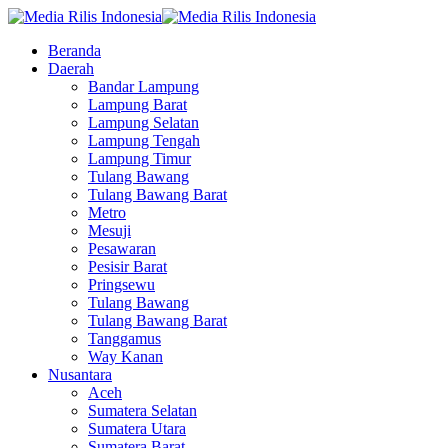
Beranda
Daerah
Bandar Lampung
Lampung Barat
Lampung Selatan
Lampung Tengah
Lampung Timur
Tulang Bawang
Tulang Bawang Barat
Metro
Mesuji
Pesawaran
Pesisir Barat
Pringsewu
Tulang Bawang
Tulang Bawang Barat
Tanggamus
Way Kanan
Nusantara
Aceh
Sumatera Selatan
Sumatera Utara
Sumatera Barat