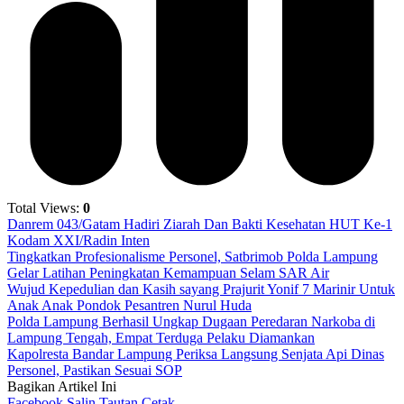
Total Views:
0
Danrem 043/Gatam Hadiri Ziarah Dan Bakti Kesehatan HUT Ke-1
Kodam XXI/Radin Inten
Tingkatkan Profesionalisme Personel, Satbrimob Polda Lampung
Gelar Latihan Peningkatan Kemampuan Selam SAR Air
Wujud Kepedulian dan Kasih sayang Prajurit Yonif 7 Marinir Untuk
Anak Anak Pondok Pesantren Nurul Huda
Polda Lampung Berhasil Ungkap Dugaan Peredaran Narkoba di
Lampung Tengah, Empat Terduga Pelaku Diamankan
Kapolresta Bandar Lampung Periksa Langsung Senjata Api Dinas
Personel, Pastikan Sesuai SOP
Bagikan Artikel Ini
Facebook
Salin Tautan
Cetak