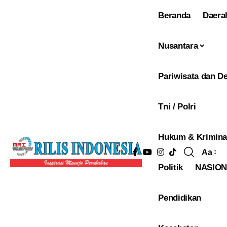
Beranda
Daera
Nusantara
Pariwisata dan De
Tni / Polri
Hukum & Krimina
Aa
Pengu
Politik
NASIO
Ukura
Font
Pendidikan