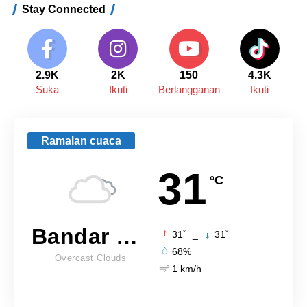
Stay Connected
2.9K
2K
150
4.3K
Suka
Ikuti
Berlangganan
Ikuti
Ramalan cuaca
31
°C
Bandar Lampung
°
°
31
_
31
68%
Overcast Clouds
1 km/h