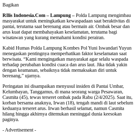
Bagikan
RIlis Indonesia.Com – Lampung –
Polda Lampung mengimbau
masyarakat untuk meningkatkan kewaspadaan saat beraktivitas di
pantai, terutama saat berenang atau bermain air. Ombak besar dan
arus kuat dapat membahayakan keselamatan, terutama bagi
wisatawan yang kurang memahami kondisi perairan.
Kabid Humas Polda Lampung Kombes Pol Yuni Iswandari Yuyun
menegaskan pentingnya memperhatikan faktor keselamatan saat
berwisata. “Kami mengingatkan masyarakat agar selalu waspada
terhadap perubahan kondisi cuaca dan arus laut. Jika tidak yakin
dengan keamanan, sebaiknya tidak memaksakan diri untuk
berenang,” ujarnya.
Peringatan ini disampaikan menyusul insiden di Pantai Umbar,
Kelumbayan, Tanggamus, di mana seorang warga Pesawaran,
Casmita (45), tewas terseret ombak pada Rabu (2/4/2025). Saat itu,
korban bersama anaknya, Irwan (18), tengah mandi di laut sebelum
keduanya terseret arus. Irwan berhasil selamat, namun Casmita
hilang hingga akhirnya ditemukan meninggal dunia keesokan
paginya.
- Advertisement -