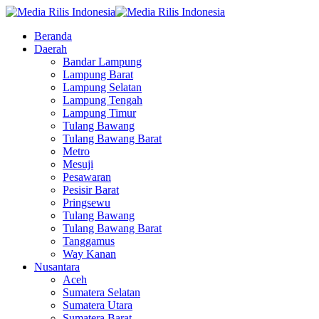
Beranda
Daerah
Bandar Lampung
Lampung Barat
Lampung Selatan
Lampung Tengah
Lampung Timur
Tulang Bawang
Tulang Bawang Barat
Metro
Mesuji
Pesawaran
Pesisir Barat
Pringsewu
Tulang Bawang
Tulang Bawang Barat
Tanggamus
Way Kanan
Nusantara
Aceh
Sumatera Selatan
Sumatera Utara
Sumatera Barat