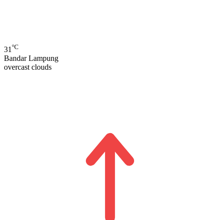
°C
31
Bandar Lampung
overcast clouds