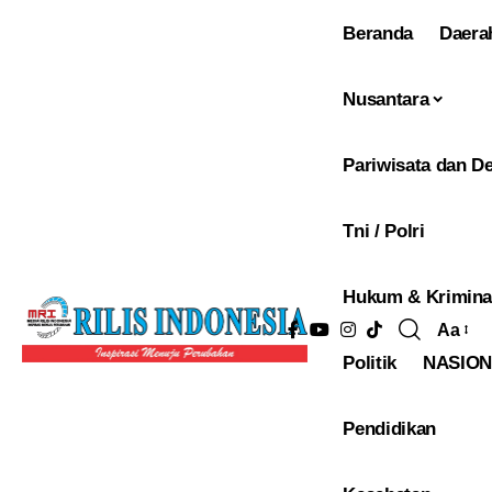
Beranda
Daera
Nusantara
Pariwisata dan De
Tni / Polri
Hukum & Krimina
Aa
Pengu
Politik
NASIO
Ukura
Font
Pendidikan