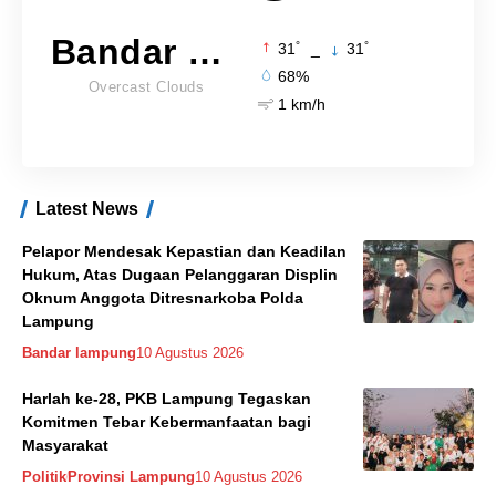
Bandar Lampung
°
°
31
_
31
68%
Overcast Clouds
1 km/h
Latest News
Pelapor Mendesak Kepastian dan Keadilan
Hukum, Atas Dugaan Pelanggaran Displin
Oknum Anggota Ditresnarkoba Polda
Lampung
Bandar lampung
10 Agustus 2026
Harlah ke-28, PKB Lampung Tegaskan
Komitmen Tebar Kebermanfaatan bagi
Masyarakat
Politik
Provinsi Lampung
10 Agustus 2026