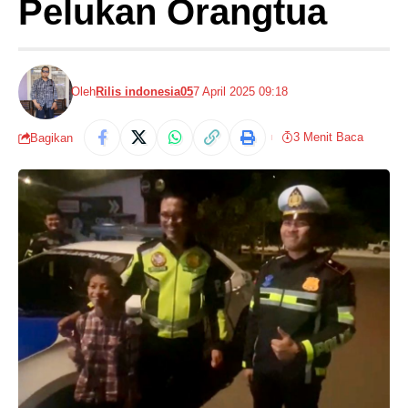
Pelukan Orangtua
Oleh
Rilis indonesia05
7 April 2025 09:18
3 Menit Baca
Bagikan