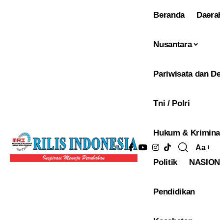
Beranda
Daera
Nusantara
Pariwisata dan De
Tni / Polri
Hukum & Krimina
Aa
Pengu
Politik
NASIO
Ukura
Font
Pendidikan