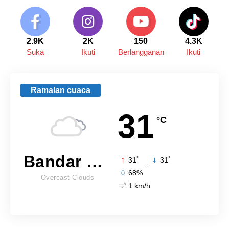
2.9K
2K
150
4.3K
Suka
Ikuti
Berlangganan
Ikuti
Ramalan cuaca
31
°C
Bandar Lampung
°
°
31
_
31
68%
Overcast Clouds
1 km/h