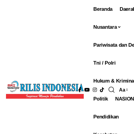
Beranda
Daera
Nusantara
Pariwisata dan De
Tni / Polri
Hukum & Krimina
Aa
Pengu
Politik
NASIO
Ukura
Font
Pendidikan