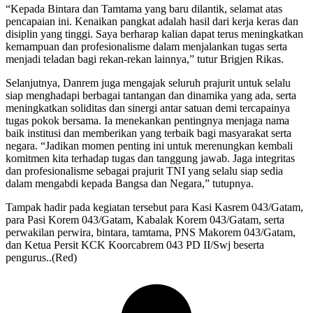
“Kepada Bintara dan Tamtama yang baru dilantik, selamat atas
pencapaian ini. Kenaikan pangkat adalah hasil dari kerja keras dan
disiplin yang tinggi. Saya berharap kalian dapat terus meningkatkan
kemampuan dan profesionalisme dalam menjalankan tugas serta
menjadi teladan bagi rekan-rekan lainnya,” tutur Brigjen Rikas.
Selanjutnya, Danrem juga mengajak seluruh prajurit untuk selalu
siap menghadapi berbagai tantangan dan dinamika yang ada, serta
meningkatkan soliditas dan sinergi antar satuan demi tercapainya
tugas pokok bersama. Ia menekankan pentingnya menjaga nama
baik institusi dan memberikan yang terbaik bagi masyarakat serta
negara. “Jadikan momen penting ini untuk merenungkan kembali
komitmen kita terhadap tugas dan tanggung jawab. Jaga integritas
dan profesionalisme sebagai prajurit TNI yang selalu siap sedia
dalam mengabdi kepada Bangsa dan Negara,” tutupnya.
Tampak hadir pada kegiatan tersebut para Kasi Kasrem 043/Gatam,
para Pasi Korem 043/Gatam, Kabalak Korem 043/Gatam, serta
perwakilan perwira, bintara, tamtama, PNS Makorem 043/Gatam,
dan Ketua Persit KCK Koorcabrem 043 PD II/Swj beserta
pengurus..(Red)