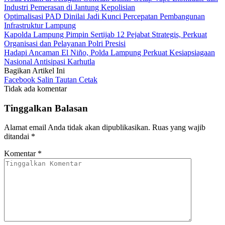
Industri Pemerasan di Jantung Kepolisian
Optimalisasi PAD Dinilai Jadi Kunci Percepatan Pembangunan
Infrastruktur Lampung
Kapolda Lampung Pimpin Sertijab 12 Pejabat Strategis, Perkuat
Organisasi dan Pelayanan Polri Presisi
Hadapi Ancaman El Niño, Polda Lampung Perkuat Kesiapsiagaan
Nasional Antisipasi Karhutla
Bagikan Artikel Ini
Facebook
Salin Tautan
Cetak
Tidak ada komentar
Tinggalkan Balasan
Alamat email Anda tidak akan dipublikasikan.
Ruas yang wajib
ditandai
*
Komentar
*