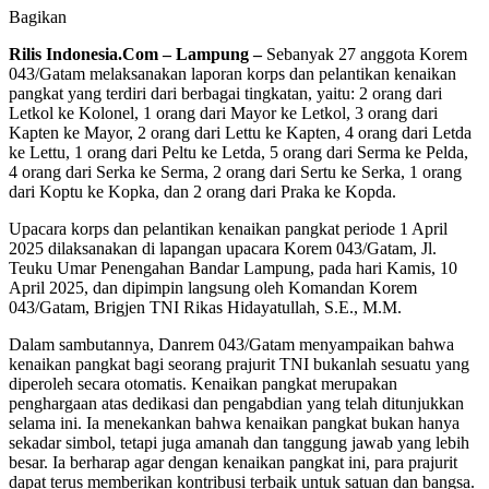
Bagikan
Rilis Indonesia.Com – Lampung –
Sebanyak 27 anggota Korem
043/Gatam melaksanakan laporan korps dan pelantikan kenaikan
pangkat yang terdiri dari berbagai tingkatan, yaitu: 2 orang dari
Letkol ke Kolonel, 1 orang dari Mayor ke Letkol, 3 orang dari
Kapten ke Mayor, 2 orang dari Lettu ke Kapten, 4 orang dari Letda
ke Lettu, 1 orang dari Peltu ke Letda, 5 orang dari Serma ke Pelda,
4 orang dari Serka ke Serma, 2 orang dari Sertu ke Serka, 1 orang
dari Koptu ke Kopka, dan 2 orang dari Praka ke Kopda.
Upacara korps dan pelantikan kenaikan pangkat periode 1 April
2025 dilaksanakan di lapangan upacara Korem 043/Gatam, Jl.
Teuku Umar Penengahan Bandar Lampung, pada hari Kamis, 10
April 2025, dan dipimpin langsung oleh Komandan Korem
043/Gatam, Brigjen TNI Rikas Hidayatullah, S.E., M.M.
Dalam sambutannya, Danrem 043/Gatam menyampaikan bahwa
kenaikan pangkat bagi seorang prajurit TNI bukanlah sesuatu yang
diperoleh secara otomatis. Kenaikan pangkat merupakan
penghargaan atas dedikasi dan pengabdian yang telah ditunjukkan
selama ini. Ia menekankan bahwa kenaikan pangkat bukan hanya
sekadar simbol, tetapi juga amanah dan tanggung jawab yang lebih
besar. Ia berharap agar dengan kenaikan pangkat ini, para prajurit
dapat terus memberikan kontribusi terbaik untuk satuan dan bangsa.