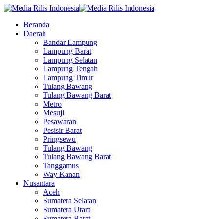
Beranda
Daerah
Bandar Lampung
Lampung Barat
Lampung Selatan
Lampung Tengah
Lampung Timur
Tulang Bawang
Tulang Bawang Barat
Metro
Mesuji
Pesawaran
Pesisir Barat
Pringsewu
Tulang Bawang
Tulang Bawang Barat
Tanggamus
Way Kanan
Nusantara
Aceh
Sumatera Selatan
Sumatera Utara
Sumatera Barat