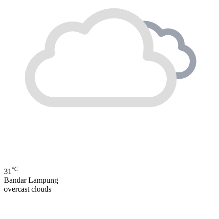
°C
31
Bandar Lampung
overcast clouds