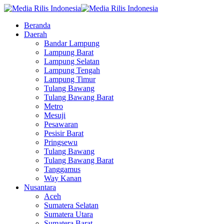
Beranda
Daerah
Bandar Lampung
Lampung Barat
Lampung Selatan
Lampung Tengah
Lampung Timur
Tulang Bawang
Tulang Bawang Barat
Metro
Mesuji
Pesawaran
Pesisir Barat
Pringsewu
Tulang Bawang
Tulang Bawang Barat
Tanggamus
Way Kanan
Nusantara
Aceh
Sumatera Selatan
Sumatera Utara
Sumatera Barat