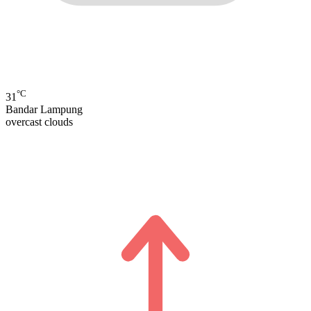
°C
31
Bandar Lampung
overcast clouds