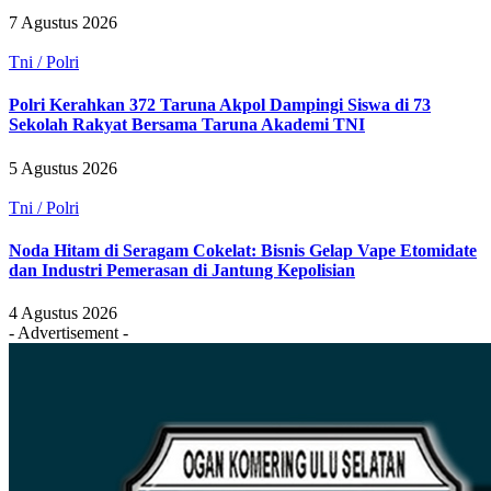
7 Agustus 2026
Tni / Polri
Polri Kerahkan 372 Taruna Akpol Dampingi Siswa di 73
Sekolah Rakyat Bersama Taruna Akademi TNI
5 Agustus 2026
Tni / Polri
Noda Hitam di Seragam Cokelat: Bisnis Gelap Vape Etomidate
dan Industri Pemerasan di Jantung Kepolisian
4 Agustus 2026
- Advertisement -