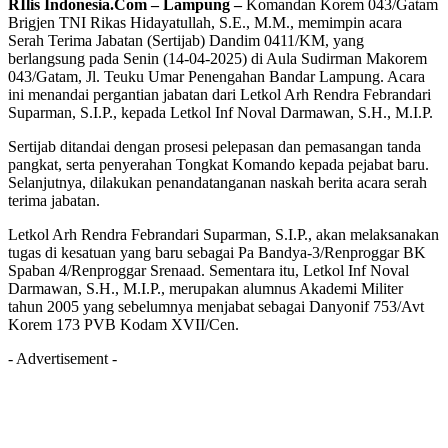
RIlis Indonesia.Com – Lampung –
Komandan Korem 043/Gatam
Brigjen TNI Rikas Hidayatullah, S.E., M.M., memimpin acara
Serah Terima Jabatan (Sertijab) Dandim 0411/KM, yang
berlangsung pada Senin (14-04-2025) di Aula Sudirman Makorem
043/Gatam, Jl. Teuku Umar Penengahan Bandar Lampung. Acara
ini menandai pergantian jabatan dari Letkol Arh Rendra Febrandari
Suparman, S.I.P., kepada Letkol Inf Noval Darmawan, S.H., M.I.P.
Sertijab ditandai dengan prosesi pelepasan dan pemasangan tanda
pangkat, serta penyerahan Tongkat Komando kepada pejabat baru.
Selanjutnya, dilakukan penandatanganan naskah berita acara serah
terima jabatan.
Letkol Arh Rendra Febrandari Suparman, S.I.P., akan melaksanakan
tugas di kesatuan yang baru sebagai Pa Bandya-3/Renproggar BK
Spaban 4/Renproggar Srenaad. Sementara itu, Letkol Inf Noval
Darmawan, S.H., M.I.P., merupakan alumnus Akademi Militer
tahun 2005 yang sebelumnya menjabat sebagai Danyonif 753/Avt
Korem 173 PVB Kodam XVII/Cen.
- Advertisement -