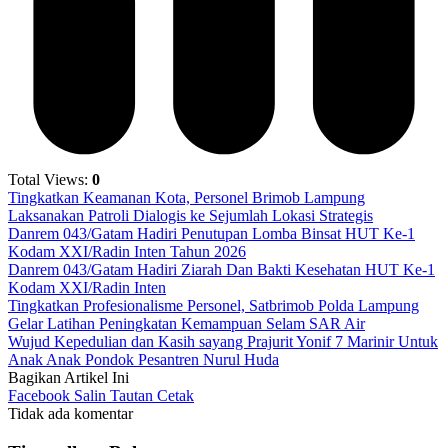
Total Views:
0
Tingkatkan Keamanan Kota, Personel Brimob Lampung
Laksanakan Patroli Dialogis ke Sejumlah Lokasi Strategis
Danrem 043/Gatam Hadiri Penutupan Lomba Binsat HUT Ke-1
Kodam XXI/Radin Inten Tahun 2026
Danrem 043/Gatam Hadiri Ziarah Dan Bakti Kesehatan HUT Ke-1
Kodam XXI/Radin Inten
Tingkatkan Profesionalisme Personel, Satbrimob Polda Lampung
Gelar Latihan Peningkatan Kemampuan Selam SAR Air
Wujud Kepedulian dan Kasih sayang Prajurit Yonif 7 Marinir Untuk
Anak Anak Pondok Pesantren Nurul Huda
Bagikan Artikel Ini
Facebook
Salin Tautan
Cetak
Tidak ada komentar