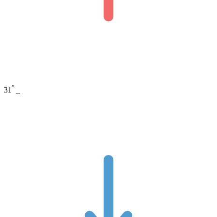
°
31
_