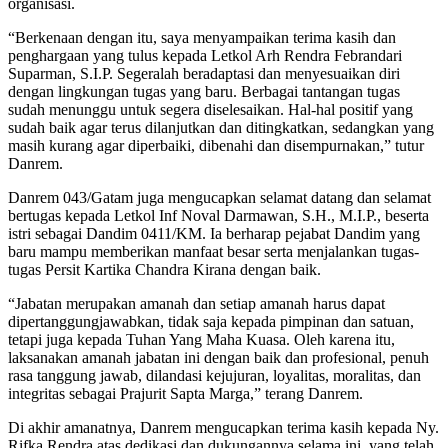
organisasi.
“Berkenaan dengan itu, saya menyampaikan terima kasih dan
penghargaan yang tulus kepada Letkol Arh Rendra Febrandari
Suparman, S.I.P. Segeralah beradaptasi dan menyesuaikan diri
dengan lingkungan tugas yang baru. Berbagai tantangan tugas
sudah menunggu untuk segera diselesaikan. Hal-hal positif yang
sudah baik agar terus dilanjutkan dan ditingkatkan, sedangkan yang
masih kurang agar diperbaiki, dibenahi dan disempurnakan,” tutur
Danrem.
Danrem 043/Gatam juga mengucapkan selamat datang dan selamat
bertugas kepada Letkol Inf Noval Darmawan, S.H., M.I.P., beserta
istri sebagai Dandim 0411/KM. Ia berharap pejabat Dandim yang
baru mampu memberikan manfaat besar serta menjalankan tugas-
tugas Persit Kartika Chandra Kirana dengan baik.
“Jabatan merupakan amanah dan setiap amanah harus dapat
dipertanggungjawabkan, tidak saja kepada pimpinan dan satuan,
tetapi juga kepada Tuhan Yang Maha Kuasa. Oleh karena itu,
laksanakan amanah jabatan ini dengan baik dan profesional, penuh
rasa tanggung jawab, dilandasi kejujuran, loyalitas, moralitas, dan
integritas sebagai Prajurit Sapta Marga,” terang Danrem.
Di akhir amanatnya, Danrem mengucapkan terima kasih kepada Ny.
Rifka Rendra atas dedikasi dan dukungannya selama ini, yang telah