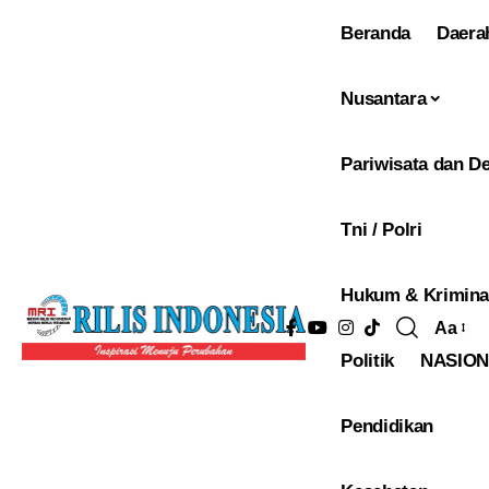
Beranda
Daera
Nusantara
Pariwisata dan De
Tni / Polri
Hukum & Krimina
Aa
Pengu
Politik
NASIO
Ukura
Font
Pendidikan