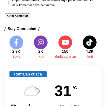
Simpan nama, email, dan situs web saya pada peramban ini
untuk komentar saya berikutnya.
Stay Connected
2.9K
2K
150
4.3K
Suka
Ikuti
Berlangganan
Ikuti
Ramalan cuaca
31
°C
°
°