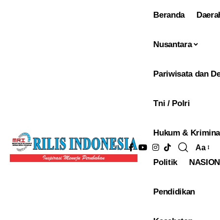
Beranda
Daera
Nusantara
Pariwisata dan De
Tni / Polri
Hukum & Krimina
Aa
Pengu
Politik
NASIO
Ukura
Font
Pendidikan