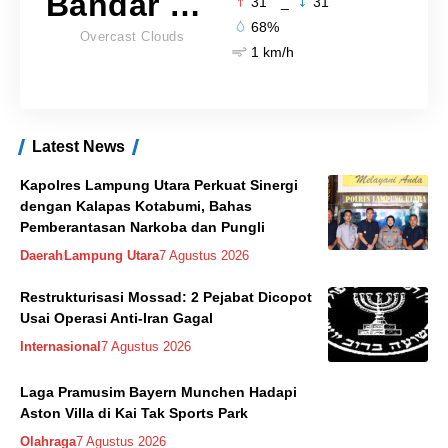
Bandar Lampung
31
_
31
68%
Overcast Clouds
1 km/h
Latest News
Kapolres Lampung Utara Perkuat Sinergi
dengan Kalapas Kotabumi, Bahas
Pemberantasan Narkoba dan Pungli
Daerah
Lampung Utara
7 Agustus 2026
Restrukturisasi Mossad: 2 Pejabat Dicopot
Usai Operasi Anti-Iran Gagal
Internasional
7 Agustus 2026
Laga Pramusim Bayern Munchen Hadapi
Aston Villa di Kai Tak Sports Park
Olahraga
7 Agustus 2026