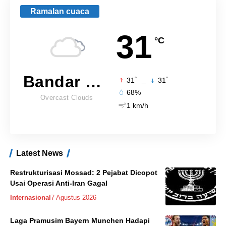
Ramalan cuaca
31
°C
Bandar Lampung
°
°
31
_
31
68%
Overcast Clouds
1 km/h
Latest News
Restrukturisasi Mossad: 2 Pejabat Dicopot
Usai Operasi Anti-Iran Gagal
Internasional
7 Agustus 2026
Laga Pramusim Bayern Munchen Hadapi