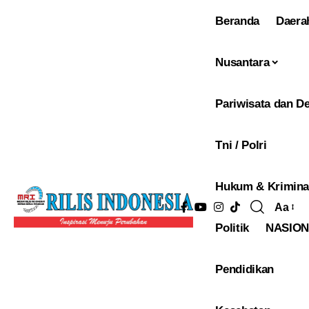
Beranda
Daera
Nusantara
Pariwisata dan De
Tni / Polri
Hukum & Krimina
Aa
Pengu
Politik
NASIO
Ukura
Font
Pendidikan