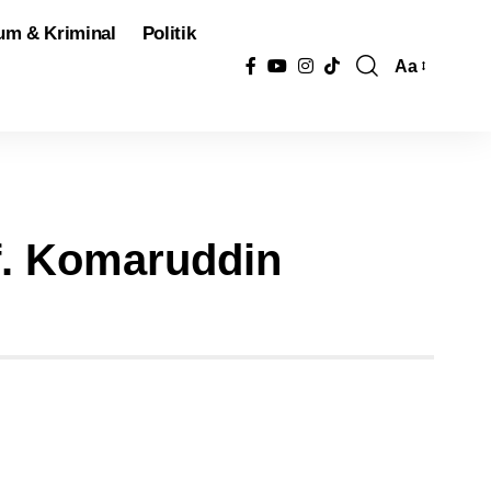
um & Kriminal
Politik
Aa
Pengubah
Ukuran
Font
. Komaruddin