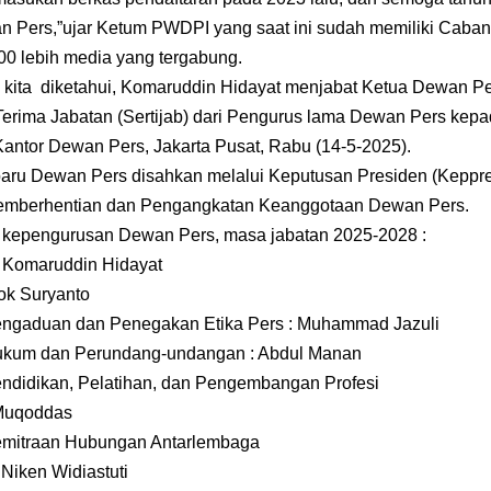
n Pers,”ujar Ketum PWDPI yang saat ini sudah memiliki Cabang
00 lebih media yang tergabung.
ti kita diketahui, Komaruddin Hidayat menjabat Ketua Dewan P
erima Jabatan (Sertijab) dari Pengurus lama Dewan Pers kepa
Kantor Dewan Pers, Jakarta Pusat, Rabu
(14-5-2025
).
aru Dewan Pers disahkan melalui Keputusan Presiden (Keppr
Pemberhentian dan Pengangkatan Keanggotaan Dewan Pers.
n kepengurusan Dewan Pers, masa jabatan
2025-2028
:
. Komaruddin Hidayat
tok Suryanto
engaduan dan Penegakan Etika Pers : Muhammad Jazuli
ukum dan Perundang-undangan : Abdul Manan
ndidikan, Pelatihan, dan Pengembangan Profesi
 Muqoddas
emitraan Hubungan Antarlembaga
 Niken Widiastuti