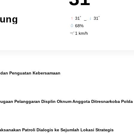
pung
°
°
31
_
31
68%
1 km/h
si dan Penguatan Kebersamaan
Dugaan Pelanggaran Displin Oknum Anggota Ditresnarkoba Pold
anakan Patroli Dialogis ke Sejumlah Lokasi Strategis