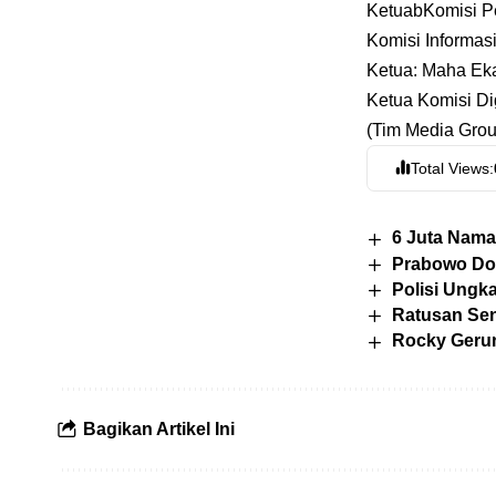
KetuabKomisi Pen
Komisi Informas
Ketua: Maha Ek
Ketua Komisi Dig
(Tim Media Gro
Total Views:
6 Juta Nama
Prabowo Dor
Polisi Ungk
Ratusan Sen
Rocky Gerun
Bagikan Artikel Ini