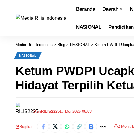
Beranda
Daerah
N
NASIONAL
Pendidikan
Media Rilis Indonesia
>
Blog
>
NASIONAL
>
Ketum PWDPI Ucapkan 
NASIONAL
Ketum PWDPI Ucapka
Hidayat Terpilih Ket
Oleh
RILIS2225
17 Mei 2025 08:03
2 Menit 
Bagikan