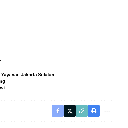
n
i Yayasan Jakarta Selatan
ang
owi