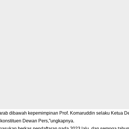
harab dibawah kepemimpinan Prof. Komaruddin selaku Ketua 
 konstituen Dewan Pers,”ungkapnya.
sukan berkas pendaftaran pada 2023 lalu, dan semoga tahun 