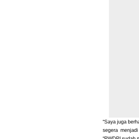
“Saya juga ber
segera menjadi
“PWDPI sudah ma