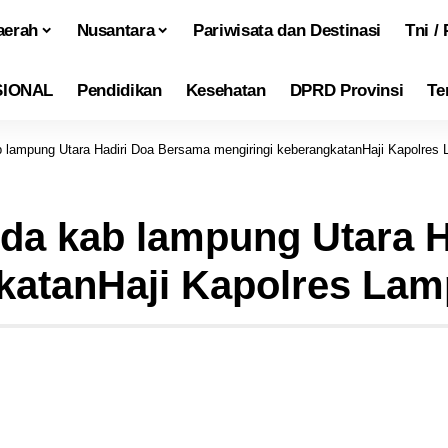
aerah
Nusantara
Pariwisata dan Destinasi
Tni / 
SIONAL
Pendidikan
Kesehatan
DPRD Provinsi
Te
 lampung Utara Hadiri Doa Bersama mengiringi keberangkatanHaji Kapolres
da kab lampung Utara 
katanHaji Kapolres Lam