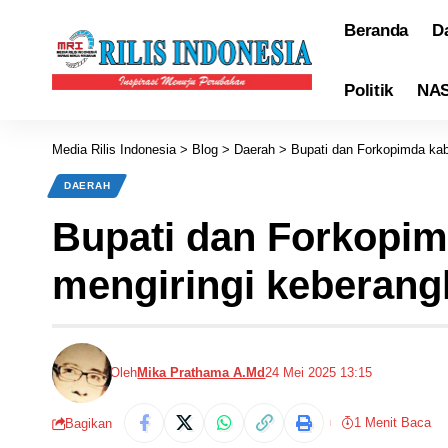
Beranda
D
Politik
NA
Media Rilis Indonesia
>
Blog
>
Daerah
>
Bupati dan Forkopimda kab
DAERAH
Bupati dan Forkopim
mengiringi keberang
Oleh
Mika Prathama A.Md
24 Mei 2025 13:15
1 Menit Baca
Bagikan