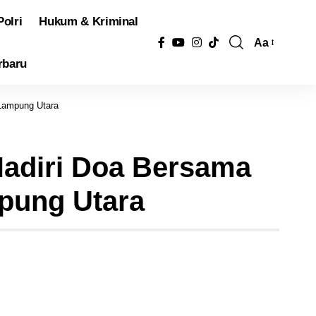
Polri
Hukum & Kriminal
Aa
Pengubah
rbaru
Ukuran
Font
 Lampung Utara
Hadiri Doa Bersama
pung Utara