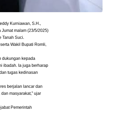
eddy Kurniawan, S.H.,
da Jumat malam (23/5/2025)
e Tanah Suci.
eserta Wakil Bupati Romli,
n dukungan kepada
 ibadah. Ia juga berharap
 dan tugas kedinasan
res berjalan lancar dan
dan masyarakat,” ujar
ejabat Pemerintah