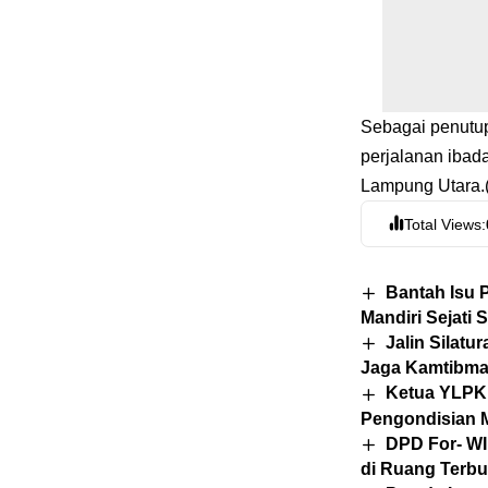
Sebagai penutup
perjalanan ibada
Lampung Utara.
Total Views:
Bantah Isu 
Mandiri Sejati 
Jalin Silat
Jaga Kamtibm
Ketua YLPK
Pengondisian M
DPD For- WI
di Ruang Terb