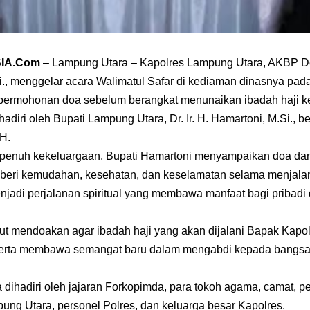
SIA.Com
– Lampung Utara – Kapolres Lampung Utara, AKBP D
.Si., menggelar acara Walimatul Safar di kediaman dinasnya pa
permohonan doa sebelum berangkat menunaikan ibadah haji k
dihadiri oleh Bupati Lampung Utara, Dr. Ir. H. Hamartoni, M.Si., b
.H.
penuh kekeluargaan, Bupati Hamartoni menyampaikan doa da
iberi kemudahan, kesehatan, dan keselamatan selama menjalani
enjadi perjalanan spiritual yang membawa manfaat bagi pribadi
ut mendoakan agar ibadah haji yang akan dijalani Bapak Kapol
serta membawa semangat baru dalam mengabdi kepada bangsa 
a dihadiri oleh jajaran Forkopimda, para tokoh agama, camat, p
ng Utara, personel Polres, dan keluarga besar Kapolres.