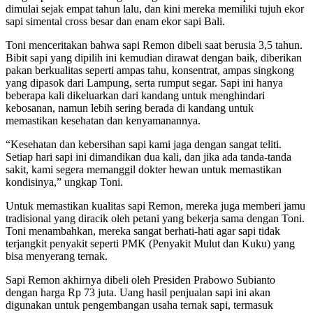
dimulai sejak empat tahun lalu, dan kini mereka memiliki tujuh ekor
sapi simental cross besar dan enam ekor sapi Bali.
Toni menceritakan bahwa sapi Remon dibeli saat berusia 3,5 tahun.
Bibit sapi yang dipilih ini kemudian dirawat dengan baik, diberikan
pakan berkualitas seperti ampas tahu, konsentrat, ampas singkong
yang dipasok dari Lampung, serta rumput segar. Sapi ini hanya
beberapa kali dikeluarkan dari kandang untuk menghindari
kebosanan, namun lebih sering berada di kandang untuk
memastikan kesehatan dan kenyamanannya.
“Kesehatan dan kebersihan sapi kami jaga dengan sangat teliti.
Setiap hari sapi ini dimandikan dua kali, dan jika ada tanda-tanda
sakit, kami segera memanggil dokter hewan untuk memastikan
kondisinya,” ungkap Toni.
Untuk memastikan kualitas sapi Remon, mereka juga memberi jamu
tradisional yang diracik oleh petani yang bekerja sama dengan Toni.
Toni menambahkan, mereka sangat berhati-hati agar sapi tidak
terjangkit penyakit seperti PMK (Penyakit Mulut dan Kuku) yang
bisa menyerang ternak.
Sapi Remon akhirnya dibeli oleh Presiden Prabowo Subianto
dengan harga Rp 73 juta. Uang hasil penjualan sapi ini akan
digunakan untuk pengembangan usaha ternak sapi, termasuk