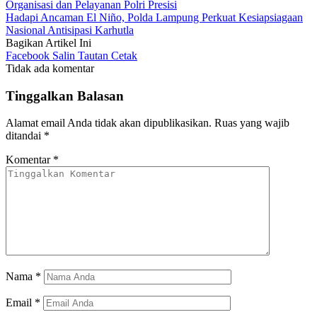
Organisasi dan Pelayanan Polri Presisi
Hadapi Ancaman El Niño, Polda Lampung Perkuat Kesiapsiagaan
Nasional Antisipasi Karhutla
Bagikan Artikel Ini
Facebook
Salin Tautan
Cetak
Tidak ada komentar
Tinggalkan Balasan
Alamat email Anda tidak akan dipublikasikan.
Ruas yang wajib
ditandai
*
Komentar
*
Nama
*
Email
*