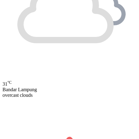
°C
31
Bandar Lampung
overcast clouds