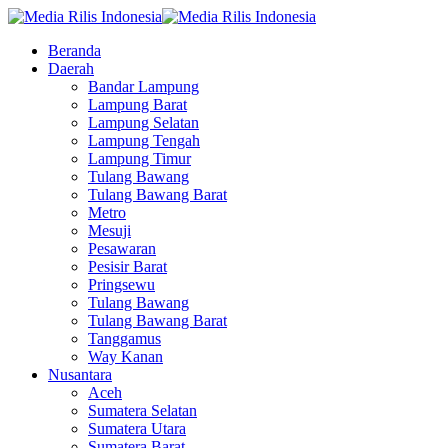
Beranda
Daerah
Bandar Lampung
Lampung Barat
Lampung Selatan
Lampung Tengah
Lampung Timur
Tulang Bawang
Tulang Bawang Barat
Metro
Mesuji
Pesawaran
Pesisir Barat
Pringsewu
Tulang Bawang
Tulang Bawang Barat
Tanggamus
Way Kanan
Nusantara
Aceh
Sumatera Selatan
Sumatera Utara
Sumatera Barat