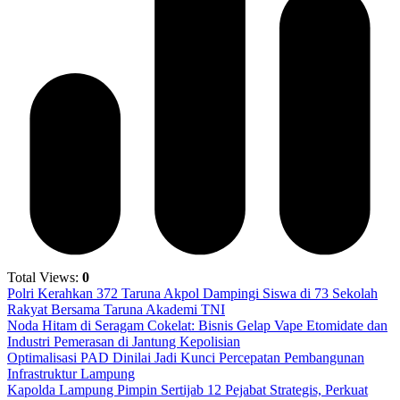
Total Views:
0
Polri Kerahkan 372 Taruna Akpol Dampingi Siswa di 73 Sekolah
Rakyat Bersama Taruna Akademi TNI
Noda Hitam di Seragam Cokelat: Bisnis Gelap Vape Etomidate dan
Industri Pemerasan di Jantung Kepolisian
Optimalisasi PAD Dinilai Jadi Kunci Percepatan Pembangunan
Infrastruktur Lampung
Kapolda Lampung Pimpin Sertijab 12 Pejabat Strategis, Perkuat