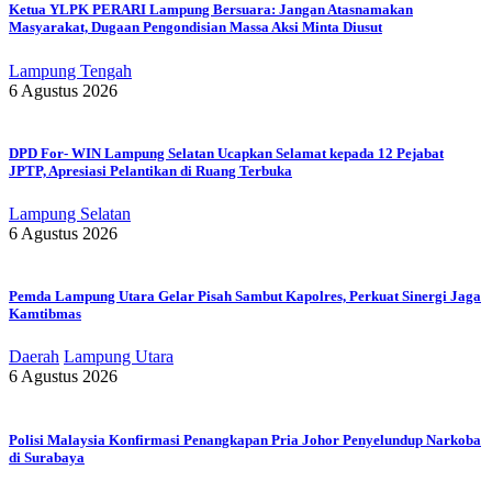
Ketua YLPK PERARI Lampung Bersuara: Jangan Atasnamakan
Masyarakat, Dugaan Pengondisian Massa Aksi Minta Diusut
Lampung Tengah
6 Agustus 2026
DPD For- WIN Lampung Selatan Ucapkan Selamat kepada 12 Pejabat
JPTP, Apresiasi Pelantikan di Ruang Terbuka
Lampung Selatan
6 Agustus 2026
Pemda Lampung Utara Gelar Pisah Sambut Kapolres, Perkuat Sinergi Jaga
Kamtibmas
Daerah
Lampung Utara
6 Agustus 2026
Polisi Malaysia Konfirmasi Penangkapan Pria Johor Penyelundup Narkoba
di Surabaya