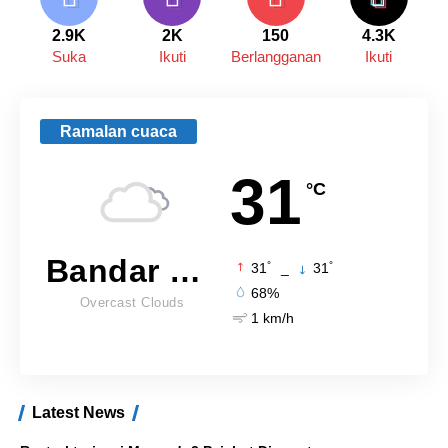
2.9K
2K
150
4.3K
Suka
Ikuti
Berlangganan
Ikuti
Ramalan cuaca
31
°C
Bandar Lampung
°
°
31
_
31
68%
Overcast Clouds
1 km/h
Latest News