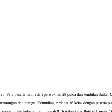
5. Para peserta terdiri dari perwakilan 28 polda dan sembilan Satker M
perorangan dan beregu. Kemudian, terdapat 16 kelas dengan peserta putr
rorangan yaitu kelas Putra di bawah 81 Kg dan kelas Putri di bawah 7