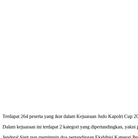
Terdapat 264 peserta yang ikut dalam Kejuaraan Judo Kapolri Cup 202
Dalam kejuaraan ini terdapat 2 kategori yang dipertandingkan, yakni 
Jenderal Sigit pun memimpin dua pertandingan Ekshibisi Kategori Pe