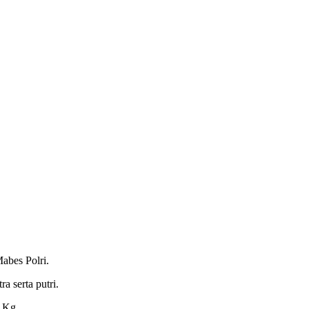
abes Polri.
a serta putri.
0 Kg.