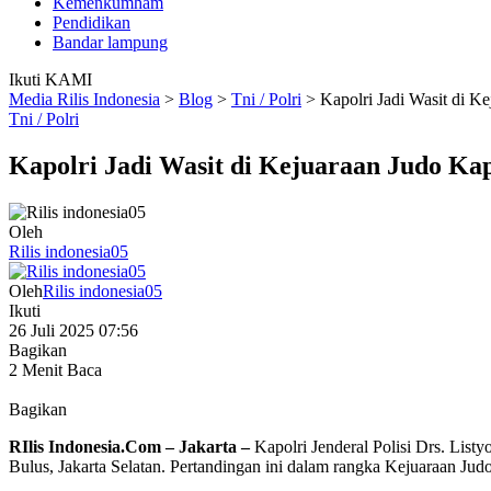
Kemenkumham
Pendidikan
Bandar lampung
Ikuti KAMI
Media Rilis Indonesia
>
Blog
>
Tni / Polri
>
Kapolri Jadi Wasit di K
Tni / Polri
Kapolri Jadi Wasit di Kejuaraan Judo Ka
Oleh
Rilis indonesia05
Oleh
Rilis indonesia05
Ikuti
26 Juli 2025 07:56
Bagikan
2 Menit Baca
Bagikan
RIlis Indonesia.Com – Jakarta –
Kapolri Jenderal Polisi Drs. Lis
Bulus, Jakarta Selatan. Pertandingan ini dalam rangka Kejuaraan Ju