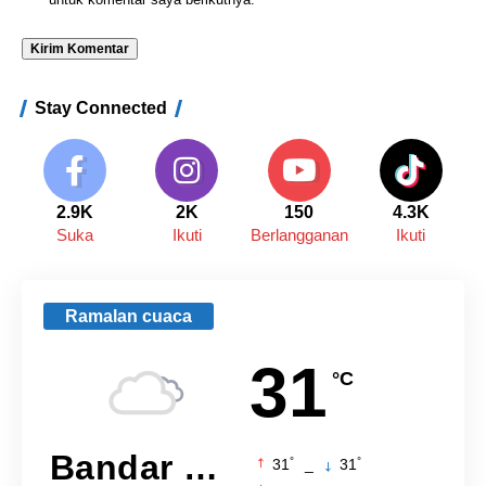
Stay Connected
2.9K
2K
150
4.3K
Suka
Ikuti
Berlangganan
Ikuti
Ramalan cuaca
31
°C
Bandar Lampung
°
°
31
_
31