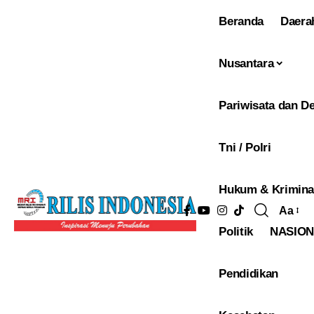
Beranda
Daera
Nusantara
Pariwisata dan De
Tni / Polri
Hukum & Krimina
Aa
Pengu
Politik
NASIO
Ukura
Font
Pendidikan