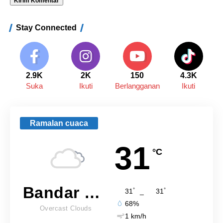
Stay Connected
2.9K
2K
150
4.3K
Suka
Ikuti
Berlangganan
Ikuti
Ramalan cuaca
31
°C
Bandar Lampung
°
°
31
_
31
68%
Overcast Clouds
1 km/h