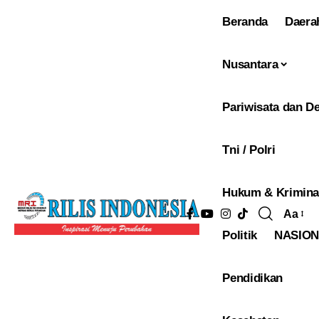
Beranda
Daera
Nusantara
Pariwisata dan De
Tni / Polri
Hukum & Krimina
Aa
Pengu
Politik
NASIO
Ukura
Font
Pendidikan