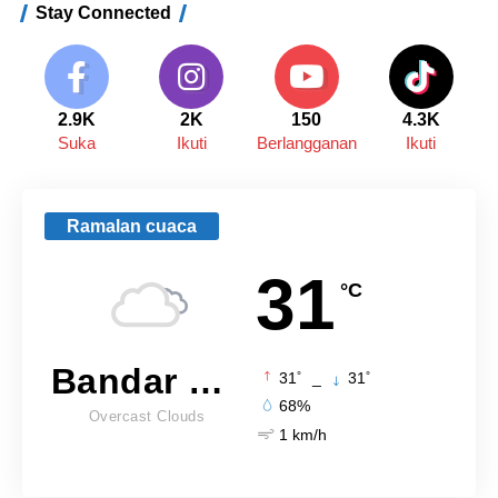
Stay Connected
2.9K
2K
150
4.3K
Suka
Ikuti
Berlangganan
Ikuti
Ramalan cuaca
31
°C
Bandar Lampung
°
°
31
_
31
68%
Overcast Clouds
1 km/h