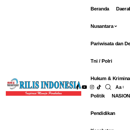
Beranda
Daera
Nusantara
Pariwisata dan De
Tni / Polri
Hukum & Krimina
Aa
Pengu
Politik
NASIO
Ukura
Font
Pendidikan