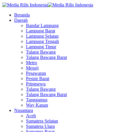
Beranda
Daerah
Bandar Lampung
Lampung Barat
Lampung Selatan
Lampung Tengah
Lampung Timur
Tulang Bawang
Tulang Bawang Barat
Metro
Mesuji
Pesawaran
Pesisir Barat
Pringsewu
Tulang Bawang
Tulang Bawang Barat
Tanggamus
Way Kanan
Nusantara
Aceh
Sumatera Selatan
Sumatera Utara
Sumatera Barat