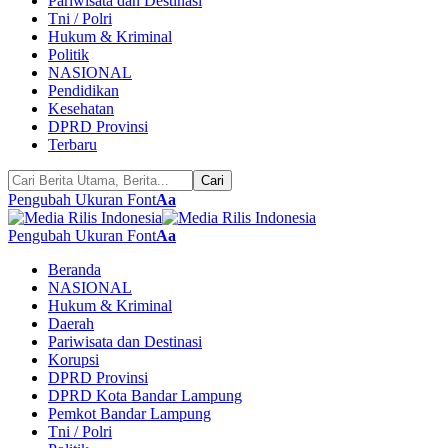
Pariwisata dan Destinasi
Tni / Polri
Hukum & Kriminal
Politik
NASIONAL
Pendidikan
Kesehatan
DPRD Provinsi
Terbaru
Pengubah Ukuran Font
Aa
Pengubah Ukuran Font
Aa
Beranda
NASIONAL
Hukum & Kriminal
Daerah
Pariwisata dan Destinasi
Korupsi
DPRD Provinsi
DPRD Kota Bandar Lampung
Pemkot Bandar Lampung
Tni / Polri