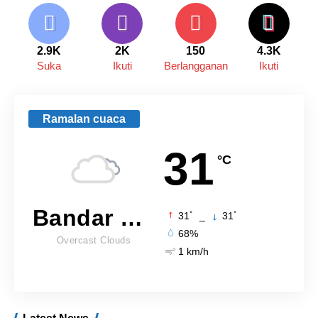
2.9K
2K
150
4.3K
Suka
Ikuti
Berlangganan
Ikuti
Ramalan cuaca
31
°C
Bandar Lampung
°
°
31
_
31
68%
Overcast Clouds
1 km/h