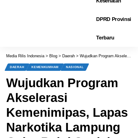
Kesehatan
DPRD Provinsi
Terbaru
Media Rilis Indonesia
>
Blog
>
Daerah
>
Wujudkan Program Akselerasi Kemenimipas, Lapas Narkotika Lampung Gelar Bakti Sosial untuk Keluarga Warga Binaan
DAERAH
KEMENKUMHAM
NASIONAL
Wujudkan Program
Akselerasi
Kemenimipas, Lapas
Narkotika Lampung