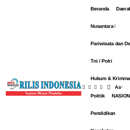
Beranda
Daera
Nusantara
Pariwisata dan De
Tni / Polri
Hukum & Krimina
Aa
Pengu
Politik
NASIO
Ukuran
Font
Pendidikan