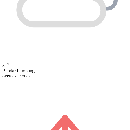
°C
31
Bandar Lampung
overcast clouds