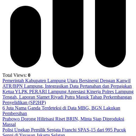
Total Views:
0
Pemerintah Kabupaten Lampung Utara Bersinergi Dengan Kanwil
ATR/BPN Lampung, Integrasikan Data Pertanahan dan Perpajakan
Ketua YLPK PERARI Lampung Apresiasi Kinerja Polres Lampung
Tengah, Laporan Slamet Riyadi Putra Masuk Tahap Perkembangan
Penyelidikan (SP2HP)
6 Juta Nama Ganda Terdeteksi di Data MBG, BGN Lakukan
Pembersihan
Prabowo Dorong Hilirisasi Riset BRIN, Minta Siap Diproduksi
Massal
Polisi Ungkap Pemilik Senjata Franchi SPAS-15 dari 995 Pucuk
Senpi di Yayasan Jakarta Selatan