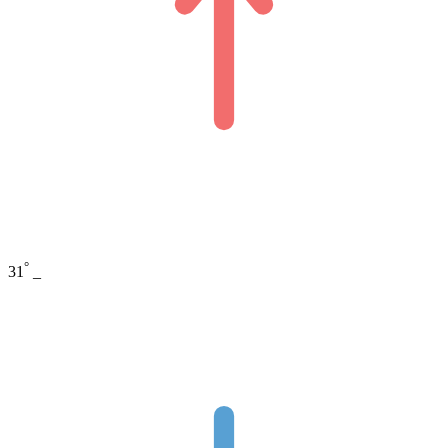
°
31
_