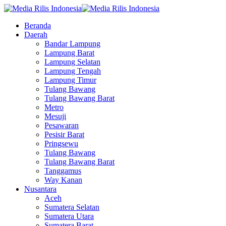
Beranda
Daerah
Bandar Lampung
Lampung Barat
Lampung Selatan
Lampung Tengah
Lampung Timur
Tulang Bawang
Tulang Bawang Barat
Metro
Mesuji
Pesawaran
Pesisir Barat
Pringsewu
Tulang Bawang
Tulang Bawang Barat
Tanggamus
Way Kanan
Nusantara
Aceh
Sumatera Selatan
Sumatera Utara
Sumatera Barat