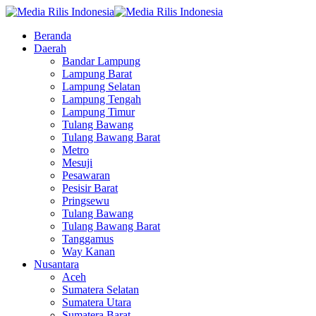
Beranda
Daerah
Bandar Lampung
Lampung Barat
Lampung Selatan
Lampung Tengah
Lampung Timur
Tulang Bawang
Tulang Bawang Barat
Metro
Mesuji
Pesawaran
Pesisir Barat
Pringsewu
Tulang Bawang
Tulang Bawang Barat
Tanggamus
Way Kanan
Nusantara
Aceh
Sumatera Selatan
Sumatera Utara
Sumatera Barat