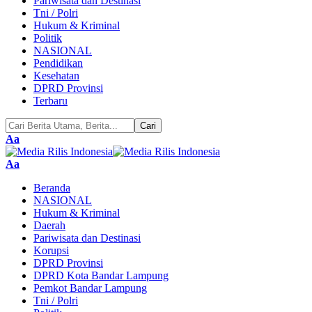
Pariwisata dan Destinasi
Tni / Polri
Hukum & Kriminal
Politik
NASIONAL
Pendidikan
Kesehatan
DPRD Provinsi
Terbaru
Pengubah
Aa
Ukuran
Font
Pengubah
Aa
Ukuran
Beranda
Font
NASIONAL
Hukum & Kriminal
Daerah
Pariwisata dan Destinasi
Korupsi
DPRD Provinsi
DPRD Kota Bandar Lampung
Pemkot Bandar Lampung
Tni / Polri