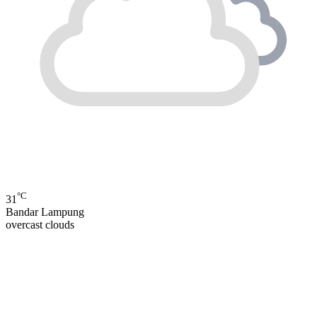
°C
31
Bandar Lampung
overcast clouds