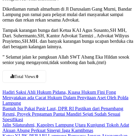
Dikediaman rumah almarhum di Jl Darusalam Gang Murni, Bandar
Lampung pun ramai para pelayat mulai dari masyarakat sampai
ormas dan rekan rekan sesama Advokat.
Tampak karangan bunga dari Ketua KAI Agus Susanto,SH MH,
Dari. Suhermanto,SH, Kantor Advokat Tarmizi , Advokat Wiliyus
Prayietno,SH.MH. dan banyak karangan bunga ucapan berduka cita
dari beragam kalangan lainnya.
” Selamat jalan ke pangkuan Allah SWT Abang Eka Hildan sosok
senior yang mengayomi,tidak sombong dan baik,(mri)
Total Views:
0
Hadiri Saksi Ahli Hukum Pidana, Kuasa Hukum Fini Fong
Menyatakan ada Cacat Hukum Dalam Penyitaan Aset Oleh Polda
Lampung
Bantah Isu Pakai Pasir Laut, DPR RI Pastikan dari Penambang
Resmi, Proyek Pengaman Pantai Mandiri Sejati Sudah Sesuai
Spesifikasi
Jalin Silaturahmi, Kapolres Lampung Utara Kunjungi Tokoh Adat
Akuan Abung Perkuat Sinergi Jaga Kamtibmas
Ketua YLPK PERARI Lampung Bersuara: Jangan Atasnamakan